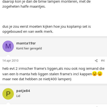
daarop kon je dan de bmw lampen monteren, met de
zogeheten halfe maantjes.
dus je zou eerst moeten kijken hoe jou koplamp set is
opgebouwd en van welk merk.
manta19sr
M
Komt hier geregeld
14 apr 2010
#4
heb evt 2 irmscher frame's liggen,als nou ook nog iemand die
van een b manta heb liggen stalen frame's incl kappen
maar nee dat hebben ze niet(400 lampen)
patje84
P
Lid