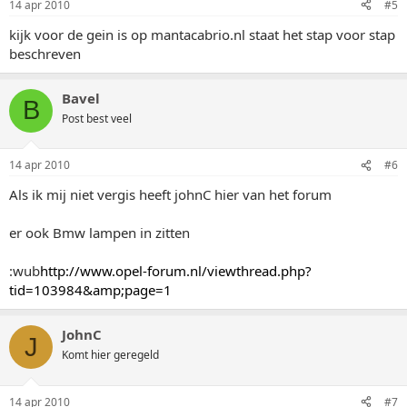
14 apr 2010
#5
kijk voor de gein is op mantacabrio.nl staat het stap voor stap
beschreven
Bavel
B
Post best veel
14 apr 2010
#6
Als ik mij niet vergis heeft johnC hier van het forum
er ook Bmw lampen in zitten
:wub
http://www.opel-forum.nl/viewthread.php?
tid=103984&amp;page=1
JohnC
J
Komt hier geregeld
14 apr 2010
#7