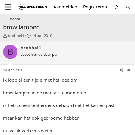
Aanmelden
Registreren
Manta
bmw lampen
T
S
brobbel1
14 apr 2010
o
t
p
a
brobbel1
B
i
r
Loopt hier de deur plat
c
t
s
d
t
a
14 apr 2010
#1
a
t
r
u
ik loop al een tijdje met het idee om.
t
m
e
bmw lampen in de manta's te monteren.
r
ik heb zo iets ooit ergens gehoord dat het kan en past.
maar kan het ook gedroomd hebben.
nu wil ik wel eens weten.