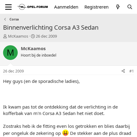
Aanmelden
Registreren
Corsa
Binnenverlichting Corsa A3 Sedan
T
S
McKaamos
26 dec 2009
o
t
p
a
McKaamos
M
i
r
Hoort bij de inboedel
c
t
s
d
t
a
26 dec 2009
#1
a
t
r
u
Hey guys (en de sporadische ladies),
t
m
e
r
Ik kwam pas tot de ontdekking dat de verlichting in de
kofferbak van m'n Corsa A3 Sedan het niet doet.
Zostraks heb ik de fitting even los getrokken en blies daarbij
per ongeluk de zekering op
De stekker aan de plus draad