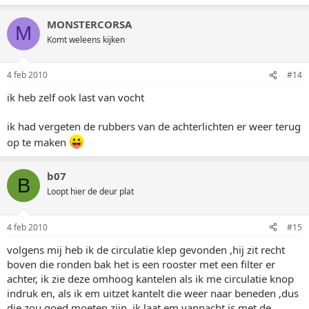
MONSTERCORSA
M
Komt weleens kijken
4 feb 2010
#14
ik heb zelf ook last van vocht
ik had vergeten de rubbers van de achterlichten er weer terug
op te maken
b07
B
Loopt hier de deur plat
4 feb 2010
#15
volgens mij heb ik de circulatie klep gevonden ,hij zit recht
boven die ronden bak het is een rooster met een filter er
achter, ik zie deze omhoog kantelen als ik me circulatie knop
indruk en, als ik em uitzet kantelt die weer naar beneden ,dus
die zou goed moeten zijn ,ik laat em vannacht is met de