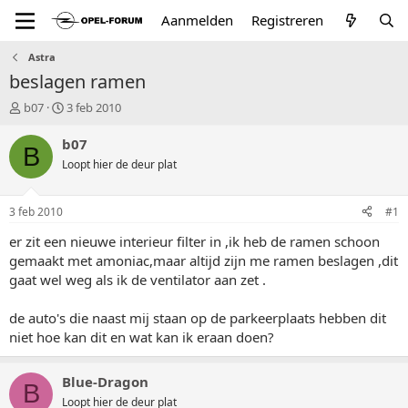
Aanmelden
Registreren
Astra
beslagen ramen
T
S
b07
3 feb 2010
o
t
p
a
b07
B
i
r
Loopt hier de deur plat
c
t
s
d
t
a
3 feb 2010
#1
a
t
r
u
er zit een nieuwe interieur filter in ,ik heb de ramen schoon
t
m
gemaakt met amoniac,maar altijd zijn me ramen beslagen ,dit
e
gaat wel weg als ik de ventilator aan zet .
r
de auto's die naast mij staan op de parkeerplaats hebben dit
niet hoe kan dit en wat kan ik eraan doen?
Blue-Dragon
B
Loopt hier de deur plat