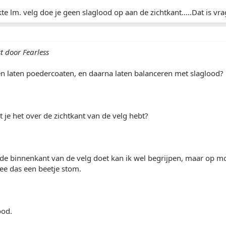
kte lm. velg doe je geen slaglood op aan de zichtkant.....Dat is vr
t door Fearless
gen laten poedercoaten, en daarna laten balanceren met slaglood?
at je het over de zichtkant van de velg hebt?
 de binnenkant van de velg doet kan ik wel begrijpen, maar op 
.nee das een beetje stom.
ood.