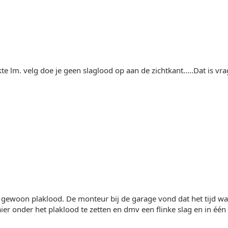
kte lm. velg doe je geen slaglood op aan de zichtkant.....Dat is vr
 gewoon plaklood. De monteur bij de garage vond dat het tijd w
er onder het plaklood te zetten en dmv een flinke slag en in één s