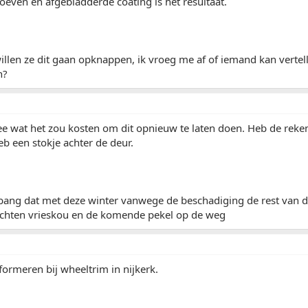
oeven en afgebladderde coating is het resultaat.
llen ze dit gaan opknappen, ik vroeg me af of iemand kan vertell
n?
ee wat het zou kosten om dit opnieuw te laten doen. Heb de reke
eb een stokje achter de deur.
bang dat met deze winter vanwege de beschadiging de rest van d
chten vrieskou en de komende pekel op de weg
nformeren bij wheeltrim in nijkerk.