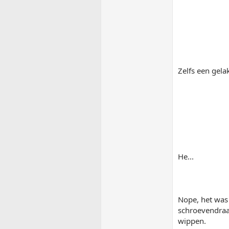
Zelfs een gela
He...
Nope, het was
schroevendraai
wippen.