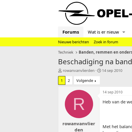
Forums
Wat is er nieuw
Nieuwe berichten
Zoek in forum
Techniek
Banden, remmen en onders
Beschadiging na ban
T
S
rowanvanvlierden
14 sep 2010
o
t
1
2
Volgende
p
a
i
r
c
t
14 sep 2010
s
d
R
Heb van de we
t
a
a
t
r
u
t
m
rowanvanvlier
e
Met het balan
r
den