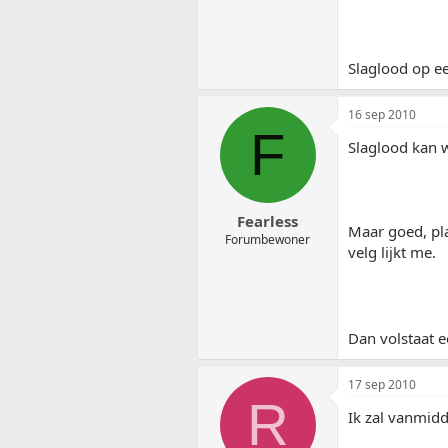
Slaglood op ee
16 sep 2010
F
Slaglood kan we
Fearless
Maar goed, pla
Forumbewoner
velg lijkt me.
Dan volstaat 
17 sep 2010
R
Ik zal vanmidda