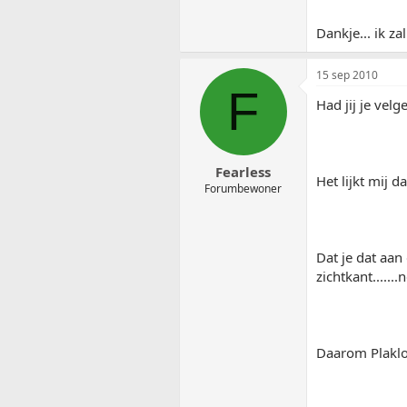
Dankje... ik z
15 sep 2010
F
Had jij je vel
Fearless
Het lijkt mij d
Forumbewoner
Dat je dat aan
zichtkant......
Daarom Plakl