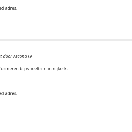
ed adres.
st door Ascona19
nformeren bij wheeltrim in nijkerk.
ed adres.