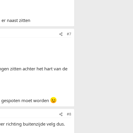
 er naast zitten
#7
en zitten achter het hart van de
der gespoten moet worden
#8
eer richting buitenzijde velg dus.