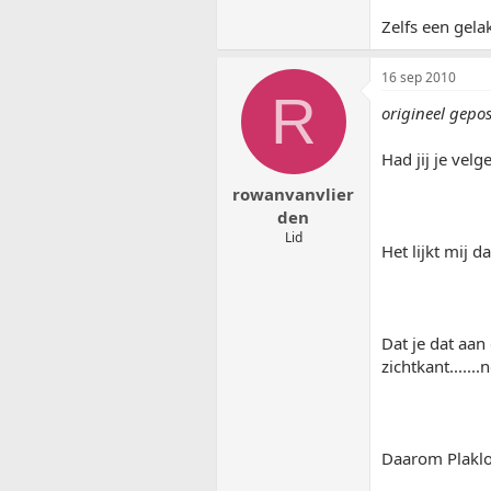
Zelfs een gela
16 sep 2010
R
origineel gepos
Had jij je vel
rowanvanvlier
den
Lid
Het lijkt mij d
Dat je dat aan
zichtkant......
Daarom Plakl