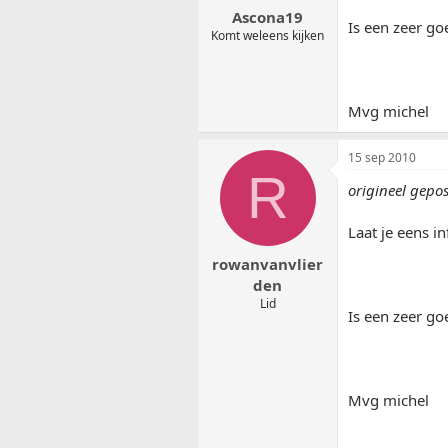
Ascona19
Is een zeer go
Komt weleens kijken
Mvg michel
15 sep 2010
R
origineel gepo
Laat je eens i
rowanvanvlier
den
Lid
Is een zeer go
Mvg michel