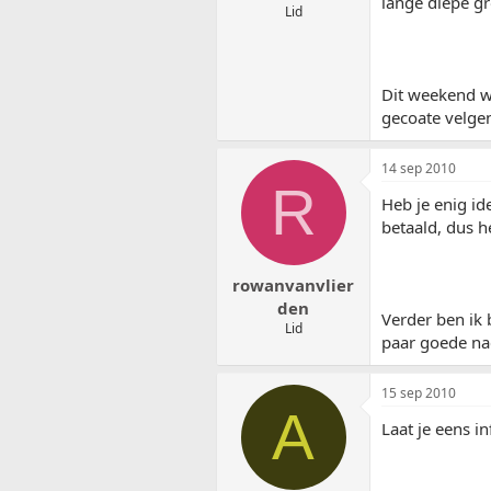
lange diepe gr
Lid
Dit weekend wi
gecoate velge
14 sep 2010
R
Heb je enig id
betaald, dus h
rowanvanvlier
den
Verder ben ik 
Lid
paar goede na
15 sep 2010
A
Laat je eens i