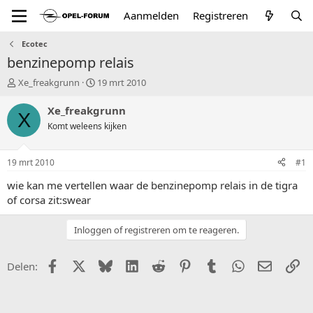
Aanmelden
Registreren
Ecotec
benzinepomp relais
T
S
Xe_freakgrunn
19 mrt 2010
o
t
p
a
Xe_freakgrunn
X
i
r
Komt weleens kijken
c
t
s
d
t
a
19 mrt 2010
#1
a
t
r
u
wie kan me vertellen waar de benzinepomp relais in de tigra
t
m
of corsa zit:swear
e
r
Inloggen of registreren om te reageren.
Facebook
X (Twitter)
Bluesky
LinkedIn
Reddit
Pinterest
Tumblr
WhatsApp
E-mail
Li
Delen: