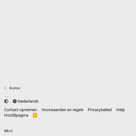
Ecotec
Nederlands
Contact opnemen
Voorwaarden en regels
Privacybeleid
Help
Hoofdpagina
R
S
S
®
Community platform by XenForo
© 2010-2025 XenForo Ltd.
vertaald door
BB.nl