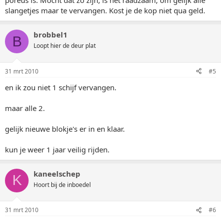
poreus is. Mocht dat zo zijn, is het raadzaam, om gelijk alle
slangetjes maar te vervangen. Kost je de kop niet qua geld.
brobbel1
B
Loopt hier de deur plat
31 mrt 2010
#5
en ik zou niet 1 schijf vervangen.
maar alle 2.
gelijk nieuwe blokje's er in en klaar.
kun je weer 1 jaar veilig rijden.
kaneelschep
K
Hoort bij de inboedel
31 mrt 2010
#6