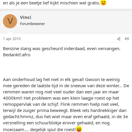
en als je een beetje lief kijkt mischien wel gratis.
Vinci
V
Forumbewoner
1 apr 2010
#8
Benzine slang was gescheurd inderdaad, even vervangen.
Bedankt!:afro
Aan onderhoud lag het niet in elk geval! Gwoon te weinig
mee gereden de laatste tijd in de sneeuw van deze winter... De
remmen waren nog niet veel ouder dan een jaar en maar
4000km!! Het probleem was een klein laagje roest op het
remoppervlak van de schijf. Flink remmen hielp niet veel,
terwijl de zuiger prima beweegt. Bleek iets hardnekkiger dan
gedacht:hmmz, dus het wiel maar even eraf gehaald, in de 3e
versnelling een schuurblokje erover gehaald, en nog
moeizaam.... degelijk spul die roest!