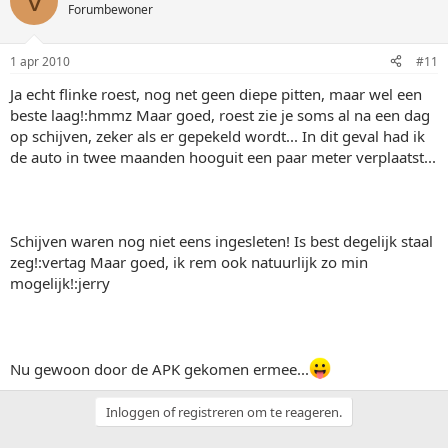
V
Forumbewoner
1 apr 2010
#11
Ja echt flinke roest, nog net geen diepe pitten, maar wel een
beste laag!:hmmz Maar goed, roest zie je soms al na een dag
op schijven, zeker als er gepekeld wordt... In dit geval had ik
de auto in twee maanden hooguit een paar meter verplaatst...
Schijven waren nog niet eens ingesleten! Is best degelijk staal
zeg!:vertag Maar goed, ik rem ook natuurlijk zo min
mogelijk!:jerry
Nu gewoon door de APK gekomen ermee...
Inloggen of registreren om te reageren.