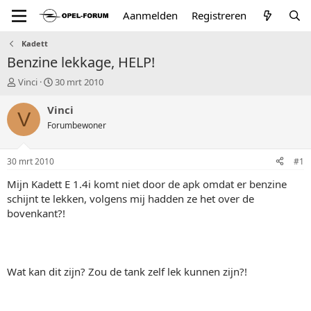
Aanmelden
Registreren
Kadett
Benzine lekkage, HELP!
T
S
Vinci
30 mrt 2010
o
t
p
a
Vinci
V
i
r
Forumbewoner
c
t
s
d
t
a
30 mrt 2010
#1
a
t
r
u
Mijn Kadett E 1.4i komt niet door de apk omdat er benzine
t
m
schijnt te lekken, volgens mij hadden ze het over de
e
bovenkant?!
r
Wat kan dit zijn? Zou de tank zelf lek kunnen zijn?!