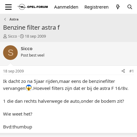
Aanmelden
Registreren
Astra
Benzine filter astra f
T
S
Sicco
18 sep 2009
o
t
p
a
Sicco
S
i
r
Post best veel
c
t
s
d
t
a
18 sep 2009
#1
a
t
r
u
Ik dacht zo na 5jaar rijden,maar eens de benzinefilter
t
m
vervangen
.Hoeveel filters zijn dat er bij de astra F 16/8v.
e
r
1 die dan rechts halverwege de auto,onder de bodem zit?
Wie weet het?
Bvd:thumbup