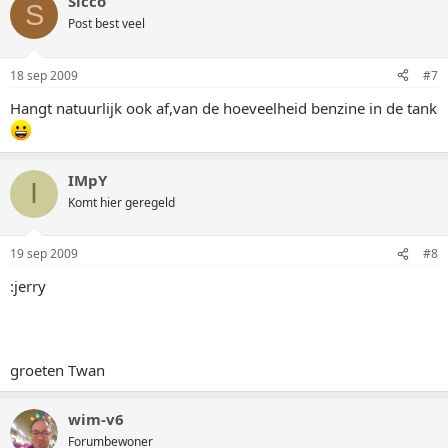
Sicco
S
Post best veel
18 sep 2009
#7
Hangt natuurlijk ook af,van de hoeveelheid benzine in de tank
IMpY
I
Komt hier geregeld
19 sep 2009
#8
:jerry
groeten Twan
wim-v6
Forumbewoner