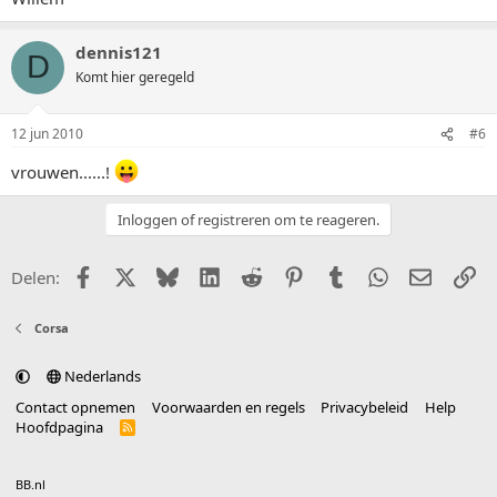
dennis121
D
Komt hier geregeld
12 jun 2010
#6
vrouwen......!
Inloggen of registreren om te reageren.
Facebook
X (Twitter)
Bluesky
LinkedIn
Reddit
Pinterest
Tumblr
WhatsApp
E-mail
Li
Delen:
Corsa
Nederlands
Contact opnemen
Voorwaarden en regels
Privacybeleid
Help
Hoofdpagina
R
S
S
®
Community platform by XenForo
© 2010-2025 XenForo Ltd.
vertaald door
BB.nl