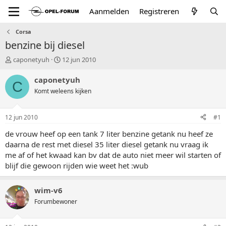
Aanmelden
Registreren
Corsa
benzine bij diesel
T
S
caponetyuh
12 jun 2010
o
t
p
a
caponetyuh
C
i
r
Komt weleens kijken
c
t
s
d
t
a
12 jun 2010
#1
a
t
r
u
de vrouw heef op een tank 7 liter benzine getank nu heef ze
t
m
daarna de rest met diesel 35 liter diesel getank nu vraag ik
e
me af of het kwaad kan bv dat de auto niet meer wil starten of
r
blijf die gewoon rijden wie weet het :wub
wim-v6
Forumbewoner