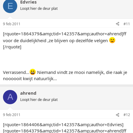
Edvries
E
Loopt hier de deur plat
9 feb 2011
#11
[rquote=1864379&amp;tid=142357&amp;author=ahrend]ff
voor de duidelijkheid ,ze blijven op dezelfde velgen
[/rquote]
Verrassend...
Niemand vindt ze mooi namelijk, die raak je
noooooit kwijt natuurlijk...
ahrend
A
Loopt hier de deur plat
9 feb 2011
#12
[rquote=1864406&amp;tid=142357&amp;author=Edvries]
[rquote=1864379&amp;tid=142357&amp;author=ahrend]ff