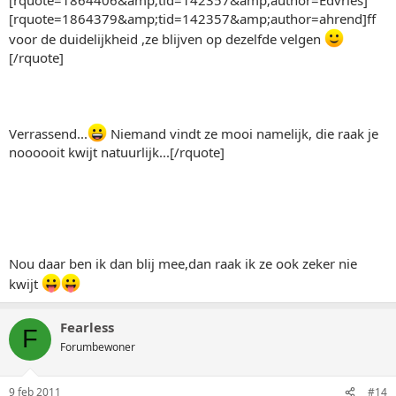
[rquote=1864379&amp;tid=142357&amp;author=ahrend]ff
voor de duidelijkheid ,ze blijven op dezelfde velgen
[/rquote]
Verrassend...
Niemand vindt ze mooi namelijk, die raak je
noooooit kwijt natuurlijk...[/rquote]
Nou daar ben ik dan blij mee,dan raak ik ze ook zeker nie
kwijt
Fearless
F
Forumbewoner
9 feb 2011
#14