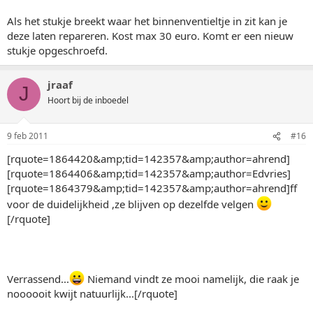
Als het stukje breekt waar het binnenventieltje in zit kan je
deze laten repareren. Kost max 30 euro. Komt er een nieuw
stukje opgeschroefd.
jraaf
J
Hoort bij de inboedel
9 feb 2011
#16
[rquote=1864420&amp;tid=142357&amp;author=ahrend]
[rquote=1864406&amp;tid=142357&amp;author=Edvries]
[rquote=1864379&amp;tid=142357&amp;author=ahrend]ff
voor de duidelijkheid ,ze blijven op dezelfde velgen
[/rquote]
Verrassend...
Niemand vindt ze mooi namelijk, die raak je
noooooit kwijt natuurlijk...[/rquote]