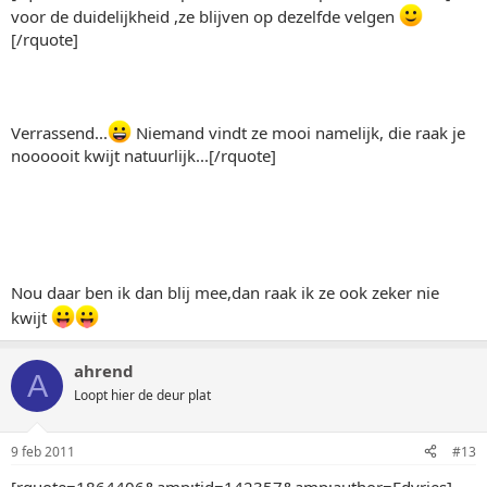
voor de duidelijkheid ,ze blijven op dezelfde velgen
[/rquote]
Verrassend...
Niemand vindt ze mooi namelijk, die raak je
noooooit kwijt natuurlijk...[/rquote]
Nou daar ben ik dan blij mee,dan raak ik ze ook zeker nie
kwijt
ahrend
A
Loopt hier de deur plat
9 feb 2011
#13
[rquote=1864406&amp;tid=142357&amp;author=Edvries]