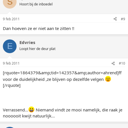
S
Hoort bij de inboedel
9 feb 2011
#9
Dan hoeven ze er niet aan te zitten !!
Edvries
E
Loopt hier de deur plat
9 feb 2011
#10
[rquote=1864379&amp;tid=142357&amp;author=ahrend]ff
voor de duidelijkheid ,ze blijven op dezelfde velgen
[/rquote]
Verrassend...
Niemand vindt ze mooi namelijk, die raak je
noooooit kwijt natuurlijk...