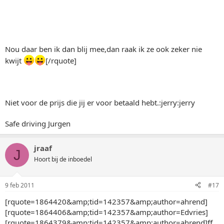
Nou daar ben ik dan blij mee,dan raak ik ze ook zeker nie
kwijt
[/rquote]
Niet voor de prijs die jij er voor betaald hebt.:jerry:jerry
Safe driving Jurgen
jraaf
J
Hoort bij de inboedel
9 feb 2011
#17
[rquote=1864420&amp;tid=142357&amp;author=ahrend]
[rquote=1864406&amp;tid=142357&amp;author=Edvries]
[rquote=1864379&amp;tid=142357&amp;author=ahrend]ff