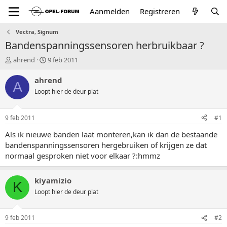
Aanmelden
Registreren
Vectra, Signum
Bandenspanningssensoren herbruikbaar ?
T
S
ahrend
9 feb 2011
o
t
p
a
ahrend
A
i
r
Loopt hier de deur plat
c
t
s
d
t
a
9 feb 2011
#1
a
t
r
u
Als ik nieuwe banden laat monteren,kan ik dan de bestaande
t
m
bandenspanningssensoren hergebruiken of krijgen ze dat
e
normaal gesproken niet voor elkaar ?:hmmz
r
kiyamizio
K
Loopt hier de deur plat
9 feb 2011
#2