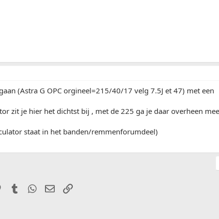
gaan (Astra G OPC orgineel=215/40/17 velg 7.5J et 47) met een
or zit je hier het dichtst bij , met de 225 ga je daar overheen mee
culator staat in het banden/remmenforumdeel)
it
Pinterest
Tumblr
WhatsApp
E-mail
Link