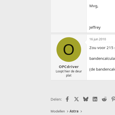
Mvg,
Jeffrey
16 jun 2010
O
Zou voor 215 
bandencalculat
OPCdriver
(de bandencal
Loopt hier de deur
plat
Facebook
X (Twitter)
Bluesky
LinkedIn
Redd
Delen:
Modellen
Astra