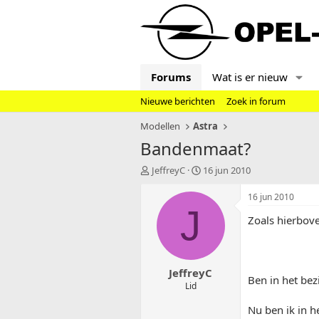
Forums
Wat is er nieuw
Nieuwe berichten
Zoek in forum
Modellen
Astra
Bandenmaat?
T
S
JeffreyC
16 jun 2010
o
t
p
a
16 jun 2010
i
r
J
Zoals hierbov
c
t
s
d
t
a
a
t
JeffreyC
r
u
Ben in het bez
t
m
Lid
e
Nu ben ik in h
r