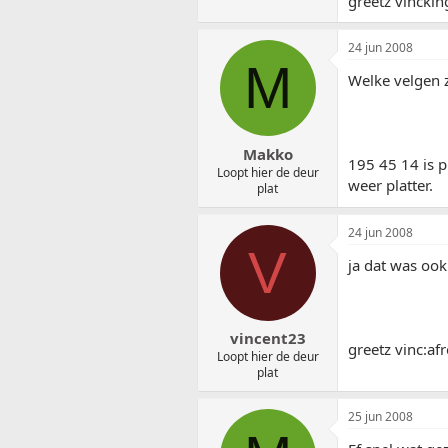
greetz vinckin
24 jun 2008
M
Welke velgen z
Makko
195 45 14 is p
Loopt hier de deur
weer platter.
plat
24 jun 2008
V
ja dat was ook
vincent23
greetz vinc:af
Loopt hier de deur
plat
25 jun 2008