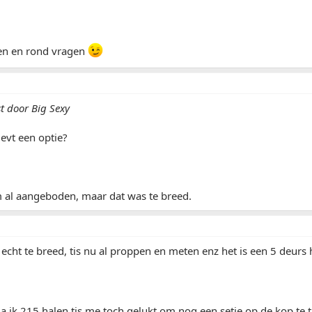
len en rond vragen
t door Big Sexy
evt een optie?
m al aangeboden, maar dat was te breed.
s echt te breed, tis nu al proppen en meten enz het is een 5 deurs
a ik 215 halen tis me toch gelukt om nog een setje op de kop te 