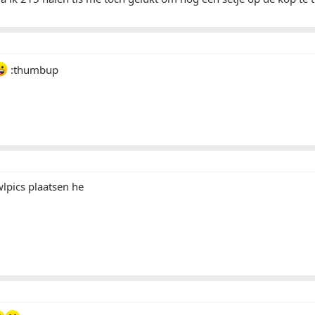
:thumbup
wlpics plaatsen he