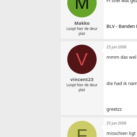
M
Ff snel wat ge
Makko
BLV - Banden 
Loopt hier de deur
plat
25 jun 2008
V
mmm das wel in
vincent23
die had ik nam
Loopt hier de deur
plat
greetzz
25 jun 2008
F
misschien lig