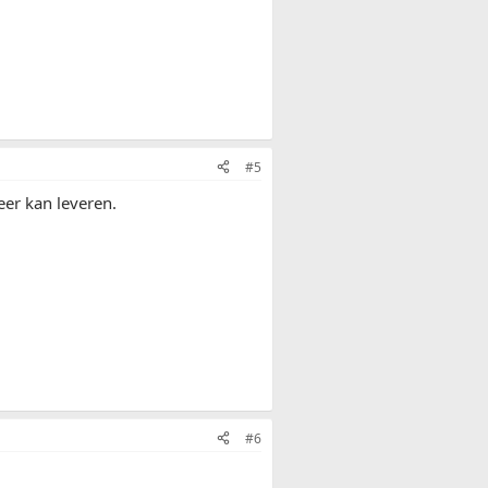
#5
eer kan leveren.
#6