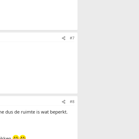
#7
#8
 he dus de ruimte is wat beperkt.
tikken