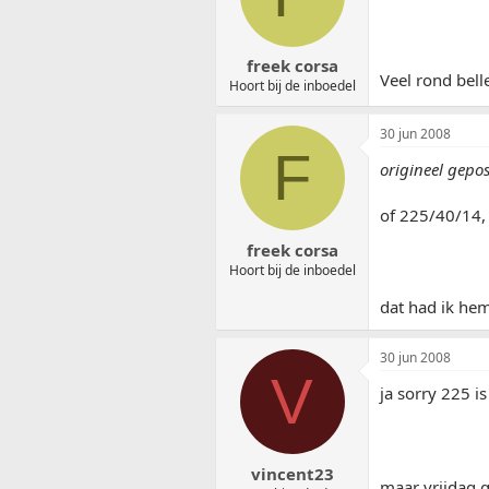
freek corsa
Veel rond bel
Hoort bij de inboedel
30 jun 2008
F
origineel gepos
of 225/40/14, 
freek corsa
Hoort bij de inboedel
dat had ik he
30 jun 2008
V
ja sorry 225 i
vincent23
maar vrijdag g