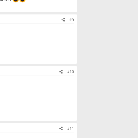
#9
#10
#11