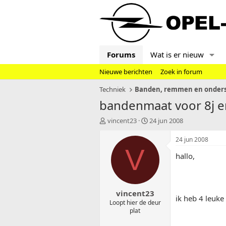
Forums
Wat is er nieuw
Nieuwe berichten
Zoek in forum
Techniek
Banden, remmen en onders
bandenmaat voor 8j en 
T
S
vincent23
24 jun 2008
o
t
p
a
24 jun 2008
i
r
V
hallo,
c
t
s
d
t
a
a
t
vincent23
r
u
ik heb 4 leuke 
t
m
Loopt hier de deur
plat
e
r