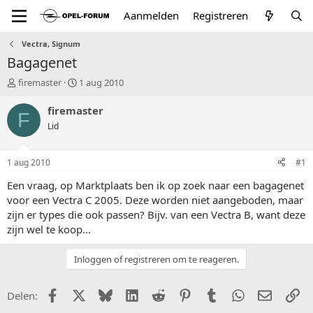
Aanmelden
Registreren
Vectra, Signum
Bagagenet
T
S
firemaster
1 aug 2010
o
t
p
a
firemaster
F
i
r
Lid
c
t
s
d
t
a
1 aug 2010
#1
a
t
r
u
Een vraag, op Marktplaats ben ik op zoek naar een bagagenet
t
m
voor een Vectra C 2005. Deze worden niet aangeboden, maar
e
zijn er types die ook passen? Bijv. van een Vectra B, want deze
r
zijn wel te koop...
Inloggen of registreren om te reageren.
Facebook
X (Twitter)
Bluesky
LinkedIn
Reddit
Pinterest
Tumblr
WhatsApp
E-mail
Li
Delen: