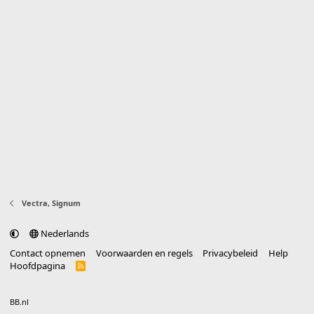
Vectra, Signum
Nederlands
Contact opnemen
Voorwaarden en regels
Privacybeleid
Help
Hoofdpagina
R
S
S
®
Community platform by XenForo
© 2010-2025 XenForo Ltd.
vertaald door
BB.nl