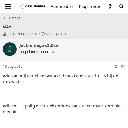
Aanmelden
Registreren
Omega
azv
T
S
Jack-omegax3.0xe
18 aug 2010
o
t
p
a
Jack-omegax3.0xe
J
i
r
Loopt hier de deur plat
c
t
s
d
t
a
18 aug 2010
#1
a
t
r
u
Wie kan mij vertellen wat AZV betekkend staat in TIS bij de
t
m
trekhaak.
e
r
Wil een 13 polig west stekkerdoos aansluiten maar kom hier
niet uit.