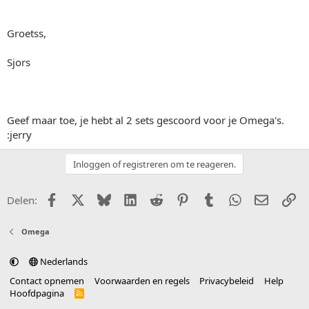
Groetss,
Sjors
Geef maar toe, je hebt al 2 sets gescoord voor je Omega's.
:jerry
Inloggen of registreren om te reageren.
Facebook
X (Twitter)
Bluesky
LinkedIn
Reddit
Pinterest
Tumblr
WhatsApp
E-mail
Li
Delen:
Omega
Nederlands
Contact opnemen
Voorwaarden en regels
Privacybeleid
Help
Hoofdpagina
R
S