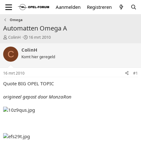
Aanmelden
Registreren
Omega
Automatten Omega A
T
S
ColinH
16 mrt 2010
o
t
p
a
ColinH
C
i
r
Komt hier geregeld
c
t
s
d
t
a
16 mrt 2010
#1
a
t
r
u
Quote BIG OPEL TOPIC
t
m
e
origineel gepost door MonzaRon
r