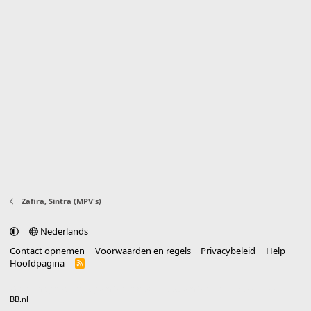
Zafira, Sintra (MPV's)
Nederlands
Contact opnemen
Voorwaarden en regels
Privacybeleid
Help
Hoofdpagina
R
S
S
®
Community platform by XenForo
© 2010-2025 XenForo Ltd.
vertaald door
BB.nl