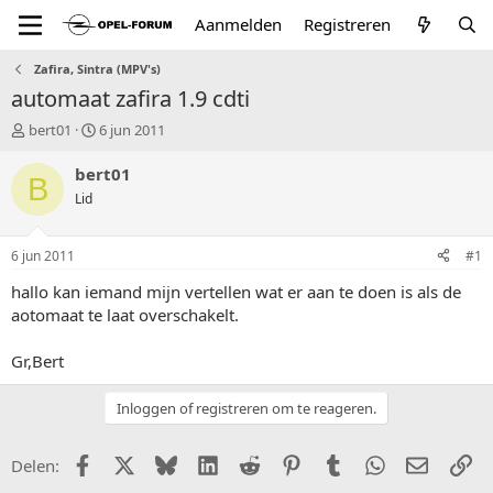
Aanmelden
Registreren
Zafira, Sintra (MPV's)
automaat zafira 1.9 cdti
T
S
bert01
6 jun 2011
o
t
p
a
bert01
B
i
r
Lid
c
t
s
d
t
a
6 jun 2011
#1
a
t
r
u
hallo kan iemand mijn vertellen wat er aan te doen is als de
t
m
aotomaat te laat overschakelt.
e
r
Gr,Bert
Inloggen of registreren om te reageren.
Facebook
X (Twitter)
Bluesky
LinkedIn
Reddit
Pinterest
Tumblr
WhatsApp
E-mail
Li
Delen: