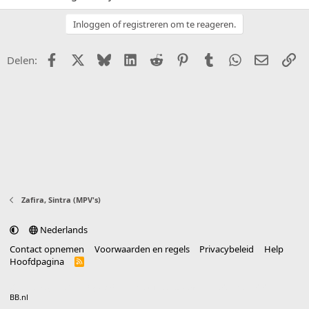
Inloggen of registreren om te reageren.
Facebook
X (Twitter)
Bluesky
LinkedIn
Reddit
Pinterest
Tumblr
WhatsApp
E-mail
Li
Delen:
Zafira, Sintra (MPV's)
Nederlands
Contact opnemen
Voorwaarden en regels
Privacybeleid
Help
Hoofdpagina
R
S
S
®
Community platform by XenForo
© 2010-2025 XenForo Ltd.
vertaald door
BB.nl