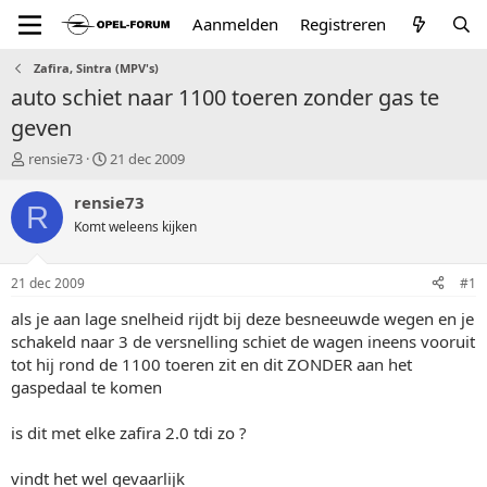
Aanmelden
Registreren
Zafira, Sintra (MPV's)
auto schiet naar 1100 toeren zonder gas te
geven
T
S
rensie73
21 dec 2009
o
t
p
a
rensie73
R
i
r
Komt weleens kijken
c
t
s
d
t
a
21 dec 2009
#1
a
t
r
u
als je aan lage snelheid rijdt bij deze besneeuwde wegen en je
t
m
schakeld naar 3 de versnelling schiet de wagen ineens vooruit
e
tot hij rond de 1100 toeren zit en dit ZONDER aan het
r
gaspedaal te komen
is dit met elke zafira 2.0 tdi zo ?
vindt het wel gevaarlijk