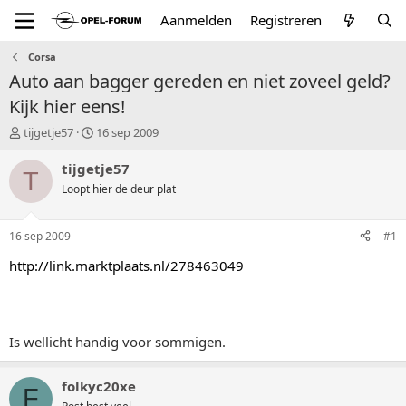
Aanmelden
Registreren
Corsa
Auto aan bagger gereden en niet zoveel geld?
Kijk hier eens!
T
S
tijgetje57
16 sep 2009
o
t
p
a
tijgetje57
T
i
r
Loopt hier de deur plat
c
t
s
d
t
a
16 sep 2009
#1
a
t
r
u
http://link.marktplaats.nl/278463049
t
m
e
r
Is wellicht handig voor sommigen.
folkyc20xe
F