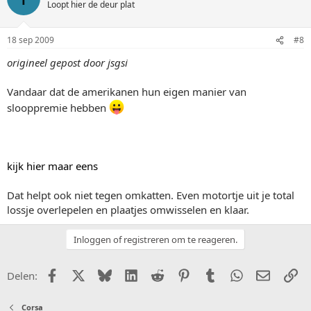
Loopt hier de deur plat
18 sep 2009
#8
origineel gepost door jsgsi
Vandaar dat de amerikanen hun eigen manier van
slooppremie hebben
kijk hier maar eens
Dat helpt ook niet tegen omkatten. Even motortje uit je total
lossje overlepelen en plaatjes omwisselen en klaar.
Inloggen of registreren om te reageren.
Facebook
X (Twitter)
Bluesky
LinkedIn
Reddit
Pinterest
Tumblr
WhatsApp
E-mail
Li
Delen:
Corsa