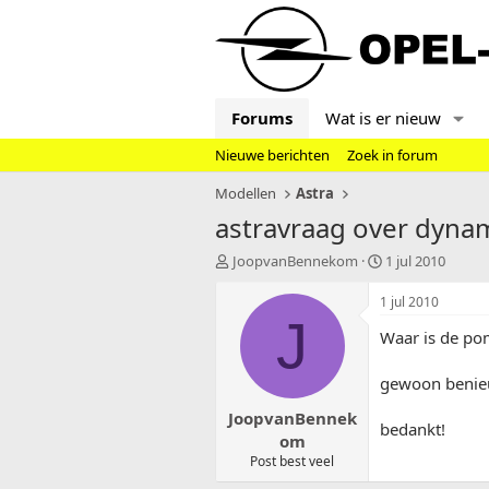
Forums
Wat is er nieuw
Nieuwe berichten
Zoek in forum
Modellen
Astra
astravraag over dynam
T
S
JoopvanBennekom
1 jul 2010
o
t
p
a
1 jul 2010
i
r
J
Waar is de po
c
t
s
d
t
a
gewoon benieu
a
t
JoopvanBennek
r
u
bedankt!
t
m
om
e
Post best veel
r