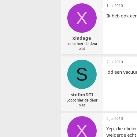
1 jul 2010
X
Ik heb ook ee
xladage
Loopt hier de deur
plat
2 jul 2010
S
idd een vacuu
stefanDTI
Loopt hier de deur
plat
2 jul 2010
X
Yep, die oliel
weigerde echt