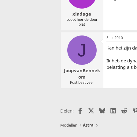
xladage
Loopt hier de deur
plat
5 jul 2010
J
Kan het zijn d
Ik heb de dyna
belasting als 
JoopvanBennek
om
Post best veel
Facebook
X (Twitter)
Bluesky
LinkedIn
Redd
Delen:
Modellen
Astra