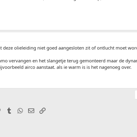
at deze olieleiding niet goed aangesloten zit of ontlucht moet wo
mo vervangen en het slangetje terug gemonteerd maar de dynamo 
bijvoorbeeld airco aanstaat. als ie warm is is het nagenoeg over.
it
Pinterest
Tumblr
WhatsApp
E-mail
Link