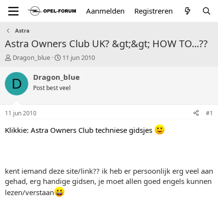
Aanmelden
Registreren
Astra
Astra Owners Club UK? &gt;&gt; HOW TO...??
T
S
Dragon_blue
11 jun 2010
o
t
p
a
Dragon_blue
D
i
r
Post best veel
c
t
s
d
t
a
11 jun 2010
#1
a
t
r
u
Klikkie: Astra Owners Club techniese gidsjes
t
m
e
r
kent iemand deze site/link?? ik heb er persoonlijk erg veel aan
gehad, erg handige gidsen, je moet allen goed engels kunnen
lezen/verstaan