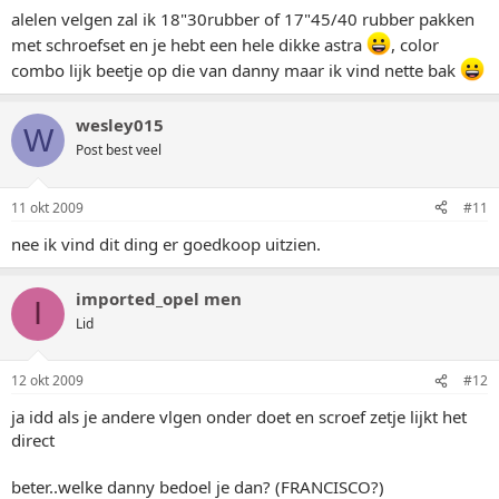
alelen velgen zal ik 18"30rubber of 17"45/40 rubber pakken
met schroefset en je hebt een hele dikke astra
, color
combo lijk beetje op die van danny maar ik vind nette bak
wesley015
W
Post best veel
11 okt 2009
#11
nee ik vind dit ding er goedkoop uitzien.
imported_opel men
I
Lid
12 okt 2009
#12
ja idd als je andere vlgen onder doet en scroef zetje lijkt het
direct
beter..welke danny bedoel je dan? (FRANCISCO?)