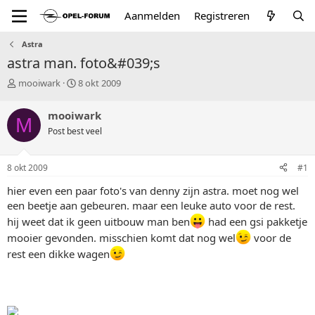
Aanmelden
Registreren
Astra
astra man. foto&#039;s
T
S
mooiwark
8 okt 2009
o
t
p
a
mooiwark
M
i
r
Post best veel
c
t
s
d
t
a
8 okt 2009
#1
a
t
r
u
hier even een paar foto's van denny zijn astra. moet nog wel
t
m
een beetje aan gebeuren. maar een leuke auto voor de rest.
e
hij weet dat ik geen uitbouw man ben
had een gsi pakketje
r
mooier gevonden. misschien komt dat nog wel
voor de
rest een dikke wagen