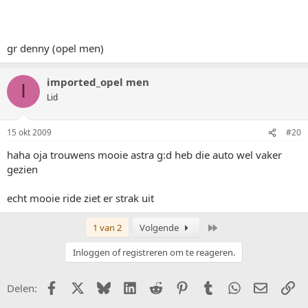
gr denny (opel men)
imported_opel men
I
Lid
15 okt 2009
#20
haha oja trouwens mooie astra g:d heb die auto wel vaker
gezien
echt mooie ride ziet er strak uit
Laatste
1 van 2
Volgende
Inloggen of registreren om te reageren.
Facebook
X (Twitter)
Bluesky
LinkedIn
Reddit
Pinterest
Tumblr
WhatsApp
E-mail
Li
Delen: