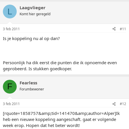
Laagvlieger
L
Komt hier geregeld
3 feb 2011
#11
Is je koppeling nu al op dan?
Persoonlijk ha dik eerst die punten die ik opnoemde even
geprobeerd. Is stukken goedkoper.
Fearless
F
Forumbewoner
3 feb 2011
#12
[rquote=1858757&amp;tid=141470&amp;author=Alper]Ik
heb een nieuwe koppeling aangeschaft. gaat er volgende
week erop. Hopen dat het beter wordt!