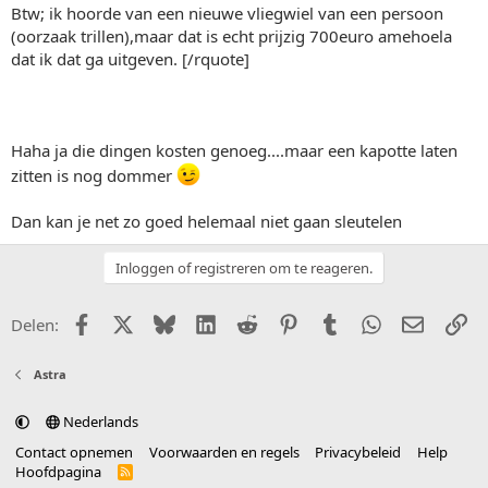
Btw; ik hoorde van een nieuwe vliegwiel van een persoon
(oorzaak trillen),maar dat is echt prijzig 700euro amehoela
dat ik dat ga uitgeven. [/rquote]
Haha ja die dingen kosten genoeg....maar een kapotte laten
zitten is nog dommer
Dan kan je net zo goed helemaal niet gaan sleutelen
Inloggen of registreren om te reageren.
Facebook
X (Twitter)
Bluesky
LinkedIn
Reddit
Pinterest
Tumblr
WhatsApp
E-mail
Li
Delen:
Astra
Nederlands
Contact opnemen
Voorwaarden en regels
Privacybeleid
Help
Hoofdpagina
R
S