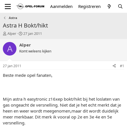
Aanmelden
Registreren
Astra
Astra H Bokt/hikt
T
S
Alper
27 jan 2011
o
t
p
a
Alper
A
i
r
Komt weleens kijken
c
t
s
d
t
a
27 jan 2011
#1
a
t
r
u
Beste mede opel fanaten,
t
m
e
r
Mijn astra h easytronic z16xep bokt/hikt bij het loslaten van
gas ongeacht de versnelling. Niet dat je het echt merkt dat je
heen en weer wordt meegenomen,maar dit wordt duidelijk
meer merkbaar. Dit merk ik vooral op 2e en 3e 4e en 5e
versnelling.