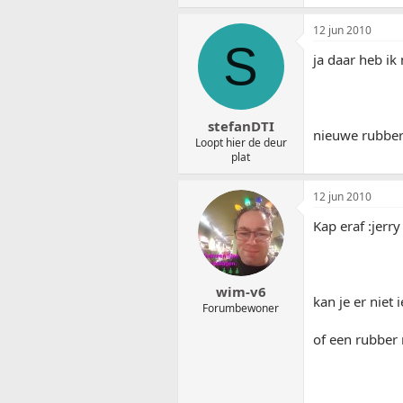
12 jun 2010
S
ja daar heb ik
stefanDTI
nieuwe rubber
Loopt hier de deur
plat
12 jun 2010
Kap eraf :jerry
wim-v6
kan je er niet
Forumbewoner
of een rubber 