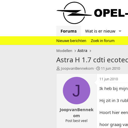
Forums
Wat is er nieuw
Nieuwe berichten
Zoek in forum
Modellen
Astra
Astra H 1.7 cdti ecotec 
T
S
JoopvanBennekom
11 jun 2010
o
t
p
a
11 jun 2010
i
r
J
Ik heb bij mij
c
t
s
d
t
a
Hij zit in 3 ru
a
t
JoopvanBennek
r
u
Hoort hier een
t
m
om
e
Post best veel
hoor graag van
r