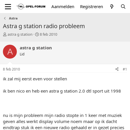
Aanmelden
Registreren
Astra
Astra g station radio probleem
T
S
astra g station
8 feb 2010
o
t
p
a
astra g station
A
i
r
Lid
c
t
s
d
t
a
8 feb 2010
#1
a
t
r
u
ik zal mij eerst even voor stellen
t
m
e
ik ben nico en heb een astra g station 2.0 dtl sport uit 1998
r
nu is mijn probleem mijn radio stopte in 1 keer met muziek
geven alles werkt display volume noem maar op ik dacht
eindtrap stuk ik een nieuwe radio gehaald er in gezet precies