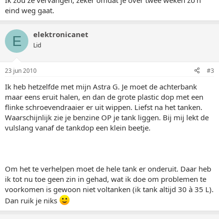
Ik zou ze vervangen, zeker omdat je over twee weken zo'n
eind weg gaat.
elektronicanet
E
Lid
23 jun 2010
#3
Ik heb hetzelfde met mijn Astra G. Je moet de achterbank
maar eens eruit halen, en dan de grote plastic dop met een
flinke schroevendraaier er uit wippen. Liefst na het tanken.
Waarschijnlijk zie je benzine OP je tank liggen. Bij mij lekt de
vulslang vanaf de tankdop een klein beetje.
Om het te verhelpen moet de hele tank er onderuit. Daar heb
ik tot nu toe geen zin in gehad, wat ik doe om problemen te
voorkomen is gewoon niet voltanken (ik tank altijd 30 à 35 L).
Dan ruik je niks