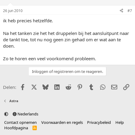
26 jun 2010
#7
ik heb precies hetzelfde.
Na het tanken zie het het druppelen bij het aansluitpunt naar
de tankt toe, tot nu nog geen zin gehad om er wat aan te
doen.
Zo te horen een veel voorkomend probleem.
Inloggen of registreren om te reageren.
Facebook
X (Twitter)
Bluesky
LinkedIn
Reddit
Pinterest
Tumblr
WhatsApp
E-mail
Li
Delen:
Astra
Nederlands
Contact opnemen
Voorwaarden en regels
Privacybeleid
Help
Hoofdpagina
R
S