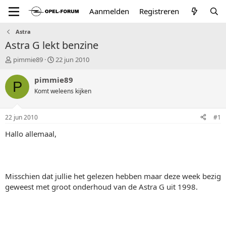
Aanmelden
Registreren
Astra
Astra G lekt benzine
T
S
pimmie89
22 jun 2010
o
t
p
a
pimmie89
P
i
r
Komt weleens kijken
c
t
s
d
t
a
22 jun 2010
#1
a
t
r
u
Hallo allemaal,
t
m
e
r
Misschien dat jullie het gelezen hebben maar deze week bezig
geweest met groot onderhoud van de Astra G uit 1998.