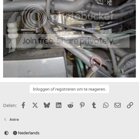
Inloggen of registreren om te reageren.
Facebook
X (Twitter)
Bluesky
LinkedIn
Reddit
Pinterest
Tumblr
WhatsApp
E-mail
Li
Delen:
Astra
Nederlands