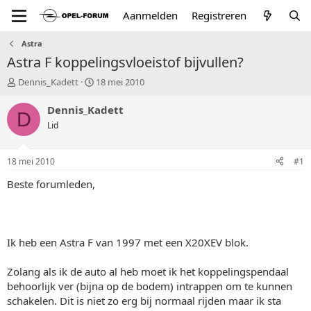
Aanmelden
Registreren
Astra
Astra F koppelingsvloeistof bijvullen?
T
S
Dennis_Kadett
18 mei 2010
o
t
p
a
Dennis_Kadett
D
i
r
Lid
c
t
s
d
t
a
18 mei 2010
#1
a
t
r
u
Beste forumleden,
t
m
e
r
Ik heb een Astra F van 1997 met een X20XEV blok.
Zolang als ik de auto al heb moet ik het koppelingspendaal
behoorlijk ver (bijna op de bodem) intrappen om te kunnen
schakelen. Dit is niet zo erg bij normaal rijden maar ik sta