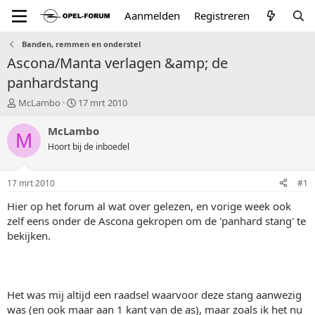
Aanmelden
Registreren
Banden, remmen en onderstel
Ascona/Manta verlagen &amp; de
panhardstang
T
S
McLambo
17 mrt 2010
o
t
p
a
McLambo
M
i
r
Hoort bij de inboedel
c
t
s
d
t
a
17 mrt 2010
#1
a
t
r
u
Hier op het forum al wat over gelezen, en vorige week ook
t
m
zelf eens onder de Ascona gekropen om de 'panhard stang' te
e
bekijken.
r
Het was mij altijd een raadsel waarvoor deze stang aanwezig
was (en ook maar aan 1 kant van de as), maar zoals ik het nu