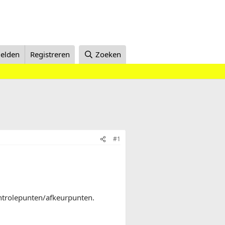
elden
Registreren
Zoeken
#1
ntrolepunten/afkeurpunten.