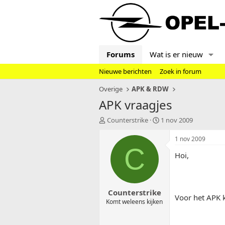
Forums
Wat is er nieuw
Nieuwe berichten
Zoek in forum
Overige
APK & RDW
APK vraagjes
T
S
Counterstrike
1 nov 2009
o
t
p
a
1 nov 2009
i
r
C
Hoi,
c
t
s
d
t
a
a
t
Counterstrike
r
u
Voor het APK 
t
m
Komt weleens kijken
e
r