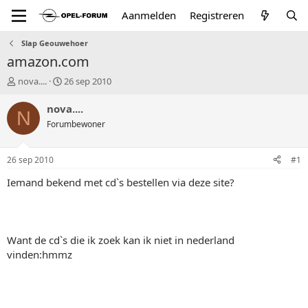
Aanmelden
Registreren
Slap Geouwehoer
amazon.com
T
S
nova....
26 sep 2010
o
t
p
a
nova....
N
i
r
Forumbewoner
c
t
s
d
t
a
26 sep 2010
#1
a
t
r
u
Iemand bekend met cd`s bestellen via deze site?
t
m
e
r
Want de cd`s die ik zoek kan ik niet in nederland
vinden:hmmz