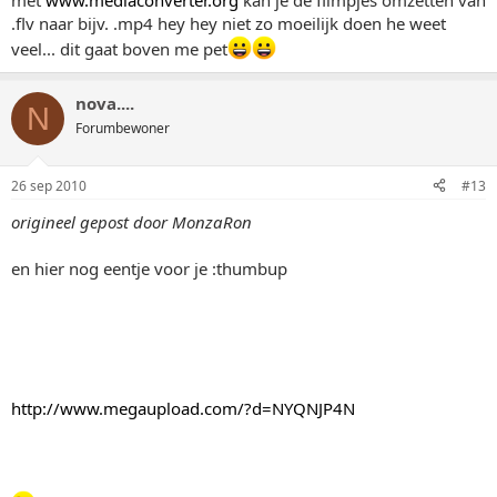
met
www.mediaconverter.org
kan je de filmpjes omzetten van
.flv naar bijv. .mp4 hey hey niet zo moeilijk doen he weet
veel... dit gaat boven me pet
nova....
N
Forumbewoner
26 sep 2010
#13
origineel gepost door MonzaRon
en hier nog eentje voor je :thumbup
http://www.megaupload.com/?d=NYQNJP4N