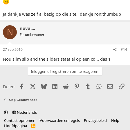
Ja dankje was zelf al bezig op die site.. dankje ron:thumbup
nova....
N
Forumbewoner
27 sep 2010
#14
Nou slim slip and the silders staat al op een cd... das 1
Inloggen of registreren om te reageren.
Facebook
X (Twitter)
Bluesky
LinkedIn
Reddit
Pinterest
Tumblr
WhatsApp
E-mail
Li
Delen:
Slap Geouwehoer
Nederlands
Contact opnemen
Voorwaarden en regels
Privacybeleid
Help
Hoofdpagina
R
S