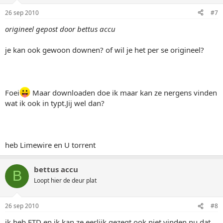
26 sep 2010
#7
origineel gepost door bettus accu
je kan ook gewoon downen? of wil je het per se origineel?
Foei
Maar downloaden doe ik maar kan ze nergens vinden
wat ik ook in typt.Jij wel dan?
heb Limewire en U torrent
bettus accu
B
Loopt hier de deur plat
26 sep 2010
#8
ik heb FTD en ik kan ze eerlijk gezegt ook niet vinden nu dat