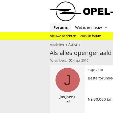
Forums
Wat is er nieuw
Nieuwe berichten
Zoek in forum
Modellen
Astra
Als alles opengehaald i
T
S
jas_benz
4 apr 2010
o
t
p
a
4 apr 2010
i
r
J
Beste forumle
c
t
s
d
t
a
a
t
jas_benz
r
u
Na 30.000 km s
t
m
Lid
e
r