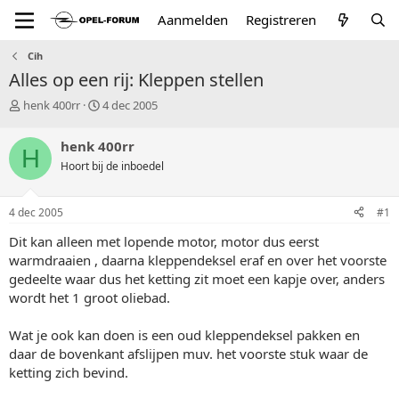
Aanmelden
Registreren
Cih
Alles op een rij: Kleppen stellen
T
S
henk 400rr
4 dec 2005
o
t
p
a
henk 400rr
H
i
r
Hoort bij de inboedel
c
t
s
d
t
a
4 dec 2005
#1
a
t
r
u
Dit kan alleen met lopende motor, motor dus eerst
t
m
warmdraaien , daarna kleppendeksel eraf en over het voorste
e
gedeelte waar dus het ketting zit moet een kapje over, anders
r
wordt het 1 groot oliebad.
Wat je ook kan doen is een oud kleppendeksel pakken en
daar de bovenkant afslijpen muv. het voorste stuk waar de
ketting zich bevind.