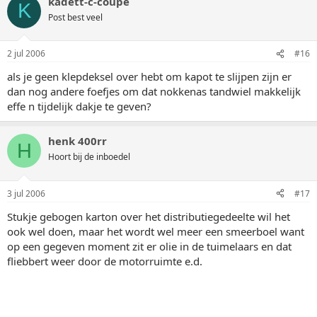
kadett-c-coupe
K
Post best veel
2 jul 2006
#16
als je geen klepdeksel over hebt om kapot te slijpen zijn er
dan nog andere foefjes om dat nokkenas tandwiel makkelijk
effe n tijdelijk dakje te geven?
henk 400rr
H
Hoort bij de inboedel
3 jul 2006
#17
Stukje gebogen karton over het distributiegedeelte wil het
ook wel doen, maar het wordt wel meer een smeerboel want
op een gegeven moment zit er olie in de tuimelaars en dat
fliebbert weer door de motorruimte e.d.