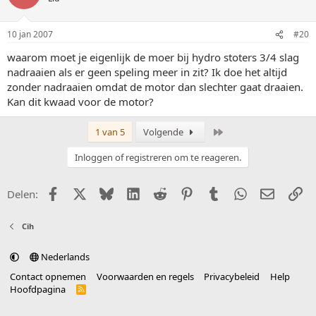
10 jan 2007
#20
waarom moet je eigenlijk de moer bij hydro stoters 3/4 slag
nadraaien als er geen speling meer in zit? Ik doe het altijd
zonder nadraaien omdat de motor dan slechter gaat draaien.
Kan dit kwaad voor de motor?
Laatste
1 van 5
Volgende
Inloggen of registreren om te reageren.
Facebook
X (Twitter)
Bluesky
LinkedIn
Reddit
Pinterest
Tumblr
WhatsApp
E-mail
Li
Delen:
Cih
Nederlands
Contact opnemen
Voorwaarden en regels
Privacybeleid
Help
Hoofdpagina
R
S
S
®
Community platform by XenForo
© 2010-2025 XenForo Ltd.
vertaald door