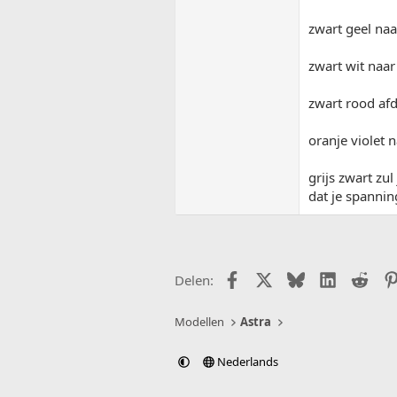
zwart geel naar
zwart wit naar
zwart rood af
oranje violet n
grijs zwart zu
dat je spanning
Facebook
X (Twitter)
Bluesky
LinkedIn
Redd
Delen:
Modellen
Astra
Nederlands