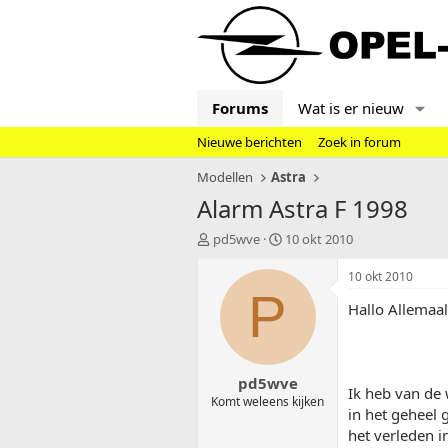
Forums
Wat is er nieuw
Nieuwe berichten
Zoek in forum
Modellen
Astra
Alarm Astra F 1998
T
S
pd5wve
10 okt 2010
o
t
p
a
10 okt 2010
i
r
P
Hallo Allemaal
c
t
s
d
t
a
a
t
pd5wve
r
u
Ik heb van de 
t
m
Komt weleens kijken
in het geheel 
e
het verleden i
r