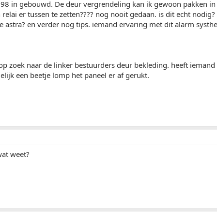
998 in gebouwd. De deur vergrendeling kan ik gewoon pakken in 
n relai er tussen te zetten???? nog nooit gedaan. is dit echt nodig
e astra? en verder nog tips. iemand ervaring met dit alarm syst
op zoek naar de linker bestuurders deur bekleding. heeft iemand
lijk een beetje lomp het paneel er af gerukt.
at weet?