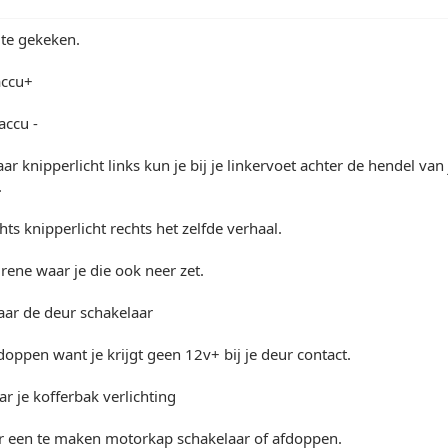
ite gekeken.
accu+
accu -
ar knipperlicht links kun je bij je linkervoet achter de hendel va
.
hts knipperlicht rechts het zelfde verhaal.
irene waar je die ook neer zet.
aar de deur schakelaar
oppen want je krijgt geen 12v+ bij je deur contact.
ar je kofferbak verlichting
ar een te maken motorkap schakelaar of afdoppen.