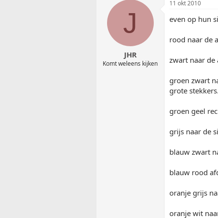
11 okt 2010
J
even op hun s
rood naar de 
JHR
zwart naar de 
Komt weleens kijken
groen zwart na
grote stekkers
groen geel rec
grijs naar de s
blauw zwart n
blauw rood afd
oranje grijs na
oranje wit na