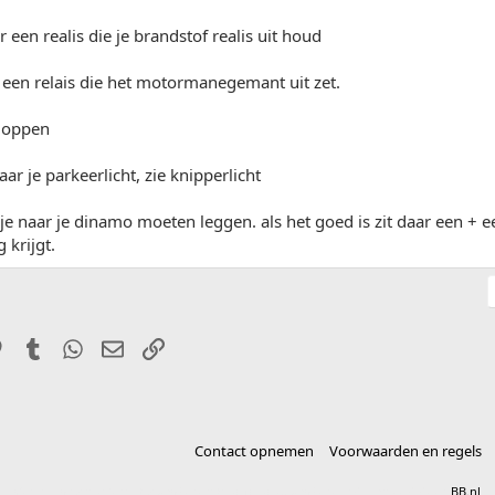
 een realis die je brandstof realis uit houd
 een relais die het motormanegemant uit zet.
doppen
aar je parkeerlicht, zie knipperlicht
l je naar je dinamo moeten leggen. als het goed is zit daar een + e
 krijgt.
it
Pinterest
Tumblr
WhatsApp
E-mail
Link
Contact opnemen
Voorwaarden en regels
®
Community platform by XenForo
© 2010-2025 XenForo Ltd.
vertaald door
BB.nl