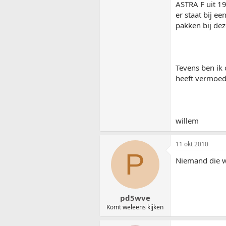
ASTRA F uit 1
er staat bij ee
pakken bij dez
Tevens ben ik 
heeft vermoede
willem
11 okt 2010
P
Niemand die w
pd5wve
Komt weleens kijken