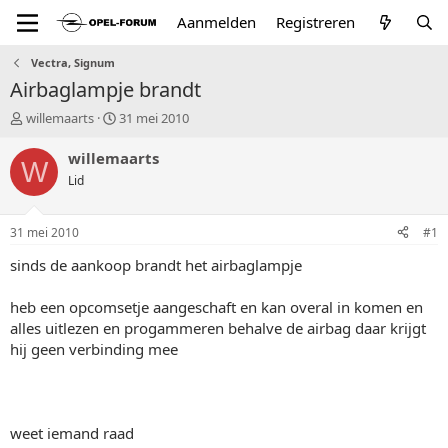
Aanmelden
Registreren
Vectra, Signum
Airbaglampje brandt
T
S
willemaarts
31 mei 2010
o
t
p
a
willemaarts
W
i
r
Lid
c
t
s
d
t
a
31 mei 2010
#1
a
t
r
u
sinds de aankoop brandt het airbaglampje
t
m
e
heb een opcomsetje aangeschaft en kan overal in komen en
r
alles uitlezen en progammeren behalve de airbag daar krijgt
hij geen verbinding mee
weet iemand raad