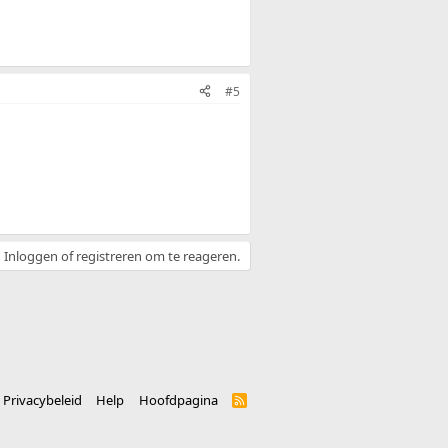
#5
Inloggen of registreren om te reageren.
Privacybeleid
Help
Hoofdpagina
R
S
S