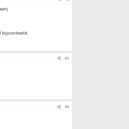
aan)
l bijvoorbeeld.
#3
#4