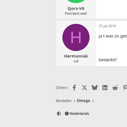
Sjors-V6
Post best veel
25 jul 2010
H
ja t was zo g
Hermaniak
bedankt!!
Lid
Facebook
X (Twitter)
Bluesky
LinkedIn
Redd
Delen:
Modellen
Omega
Nederlands