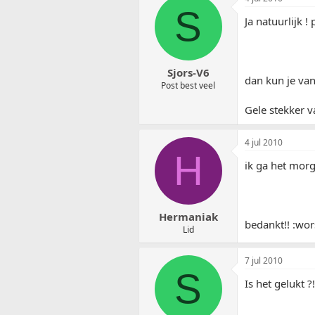
S
Ja natuurlijk 
Sjors-V6
dan kun je van
Post best veel
Gele stekker va
4 jul 2010
H
ik ga het morg
Hermaniak
bedankt!! :wor
Lid
7 jul 2010
S
Is het gelukt ?!