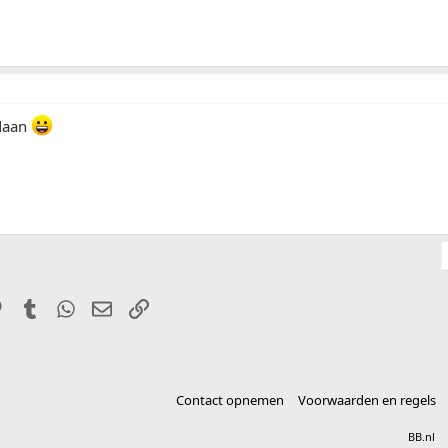
edaan
it
Pinterest
Tumblr
WhatsApp
E-mail
Link
Contact opnemen
Voorwaarden en regels
®
Community platform by XenForo
© 2010-2025 XenForo Ltd.
vertaald door
BB.nl