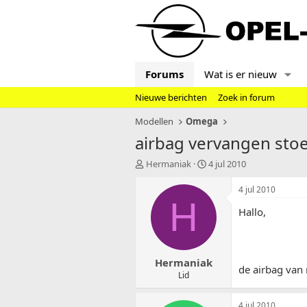
Forums
Wat is er nieuw
Nieuwe berichten
Zoek in forum
Modellen
Omega
airbag vervangen stoe
T
S
Hermaniak
4 jul 2010
o
t
p
a
4 jul 2010
i
r
H
Hallo,
c
t
s
d
t
a
a
t
Hermaniak
r
u
de airbag van 
t
m
Lid
e
r
4 jul 2010