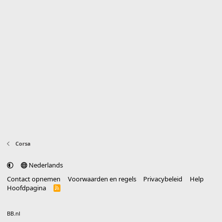
Corsa
Nederlands
Contact opnemen
Voorwaarden en regels
Privacybeleid
Help
Hoofdpagina
R
S
S
®
Community platform by XenForo
© 2010-2025 XenForo Ltd.
vertaald door
BB.nl