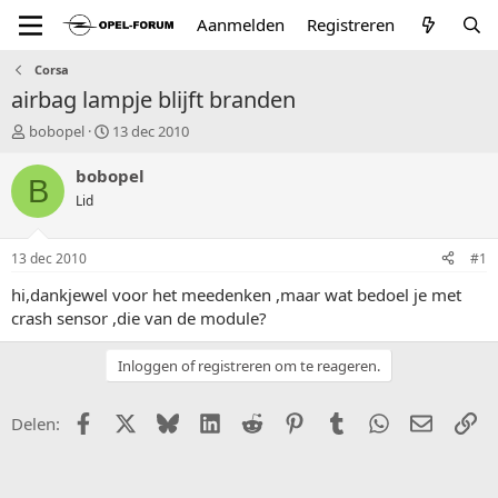
Aanmelden
Registreren
Corsa
airbag lampje blijft branden
T
S
bobopel
13 dec 2010
o
t
p
a
bobopel
B
i
r
Lid
c
t
s
d
t
a
13 dec 2010
#1
a
t
r
u
hi,dankjewel voor het meedenken ,maar wat bedoel je met
t
m
crash sensor ,die van de module?
e
r
Inloggen of registreren om te reageren.
Facebook
X (Twitter)
Bluesky
LinkedIn
Reddit
Pinterest
Tumblr
WhatsApp
E-mail
Li
Delen: