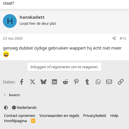
staat?
hanskadett
H
Loopt hier de deur plat
23 nov 2009
#15
genoeg dubbel zijdige gebruiken wappert hij echt niet meer
Inloggen of registreren om te reageren.
Facebook
X (Twitter)
Bluesky
LinkedIn
Reddit
Pinterest
Tumblr
WhatsApp
E-mail
Li
Delen:
Kadett
Nederlands
Contact opnemen
Voorwaarden en regels
Privacybeleid
Help
Hoofdpagina
R
S
S