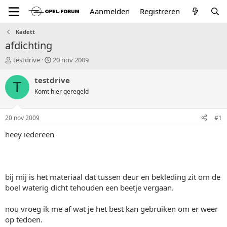
Aanmelden
Registreren
Kadett
afdichting
T
S
testdrive
20 nov 2009
o
t
p
a
testdrive
T
i
r
Komt hier geregeld
c
t
s
d
t
a
20 nov 2009
#1
a
t
r
u
heey iedereen
t
m
e
r
bij mij is het materiaal dat tussen deur en bekleding zit om de
boel waterig dicht tehouden een beetje vergaan.
nou vroeg ik me af wat je het best kan gebruiken om er weer
op tedoen.