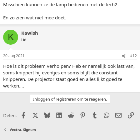
Misschien kunnen ze de lamp bedienen met de tech2.
En zo zien wat niet mee doet.
Kawish
K
Lid
20 aug 2021
#12
Hoe is dit probleem verholpen? Heb er namelijk ook last van,
soms knippert hij eventjes en soms blijft die constant
knipperen. De projector staat goed en alles lijkt goed te
werken….
Inloggen of registreren om te reageren.
Facebook
X (Twitter)
Bluesky
LinkedIn
Reddit
Pinterest
Tumblr
WhatsApp
E-mail
Li
Delen:
Vectra, Signum