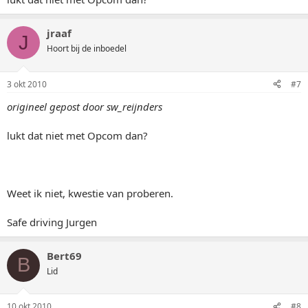
jraaf
J
Hoort bij de inboedel
3 okt 2010
#7
origineel gepost door sw_reijnders
lukt dat niet met Opcom dan?
Weet ik niet, kwestie van proberen.
Safe driving Jurgen
Bert69
B
Lid
10 okt 2010
#8