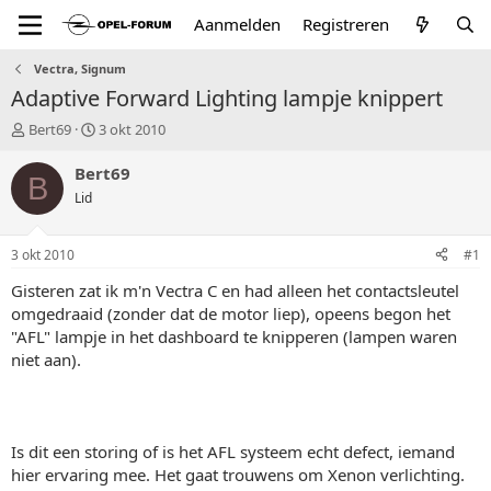
Aanmelden
Registreren
Vectra, Signum
Adaptive Forward Lighting lampje knippert
T
S
Bert69
3 okt 2010
o
t
p
a
Bert69
B
i
r
Lid
c
t
s
d
t
a
3 okt 2010
#1
a
t
r
u
Gisteren zat ik m'n Vectra C en had alleen het contactsleutel
t
m
omgedraaid (zonder dat de motor liep), opeens begon het
e
"AFL" lampje in het dashboard te knipperen (lampen waren
r
niet aan).
Is dit een storing of is het AFL systeem echt defect, iemand
hier ervaring mee. Het gaat trouwens om Xenon verlichting.