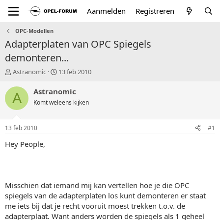
Aanmelden
Registreren
OPC-Modellen
Adapterplaten van OPC Spiegels
demonteren...
T
S
Astranomic
13 feb 2010
o
t
p
a
Astranomic
A
i
r
Komt weleens kijken
c
t
s
d
t
a
13 feb 2010
#1
a
t
r
u
Hey People,
t
m
e
r
Misschien dat iemand mij kan vertellen hoe je die OPC
spiegels van de adapterplaten los kunt demonteren er staat
me iets bij dat je recht vooruit moest trekken t.o.v. de
adapterplaat. Want anders worden de spiegels als 1 geheel