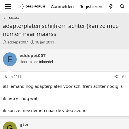
Aanmelden
Registreren
Manta
adapterplaten schijfrem achter (kan ze mee
nemen naar maarss
T
S
eddepet007
18 jan 2011
o
t
p
a
eddepet007
E
i
r
Hoort bij de inboedel
c
t
s
d
t
a
18 jan 2011
#1
a
t
r
u
als iemand nog adapterplaten voor schijfrem achter nodig is
t
m
e
ik heb er nog wat
r
ik kan ze mee nemen naar de video avond
gtw
G