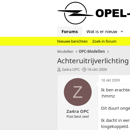
Forums
Wat is er nieuw
Nieuwe berichten
Zoek in forum
Modellen
OPC-Modellen
Achteruitrijverlichtin
T
S
Za4ra OPC
18 okt 2009
o
t
p
a
18 okt 2009
i
r
Z
Ik ben erachter
c
t
s
d
:hmmz
t
a
a
t
Dit duurt onge
Za4ra OPC
r
u
t
m
Post best veel
Ik dacht in ee
e
losgekoppeld. 
r