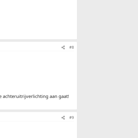
#8
achteruitrijverlichting aan gaat!
#9