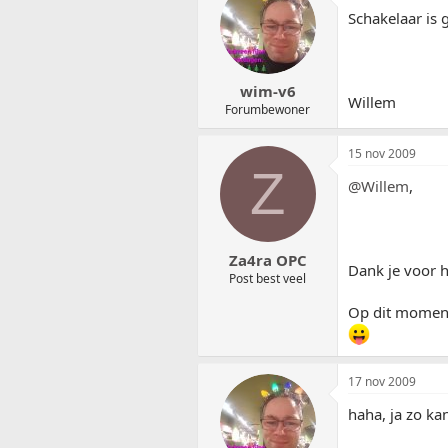
Schakelaar is 
wim-v6
Willem
Forumbewoner
15 nov 2009
Z
@Willem
,
Za4ra OPC
Dank je voor he
Post best veel
Op dit moment 
17 nov 2009
haha, ja zo ka