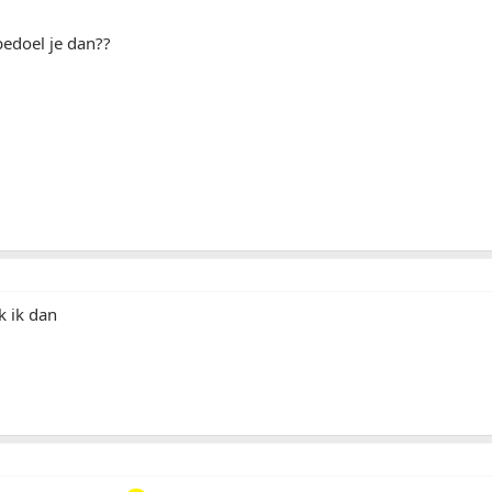
bedoel je dan??
k ik dan