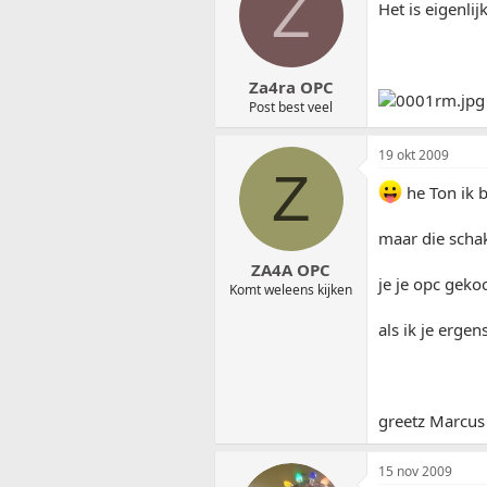
Z
Het is eigenlij
Za4ra OPC
Post best veel
19 okt 2009
Z
he Ton ik b
maar die schak
ZA4A OPC
je je opc geko
Komt weleens kijken
als ik je erge
greetz Marcus
15 nov 2009