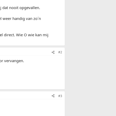
ij dat nooit opgevallen.
Wel weer handig van zo´n
el direct. Wie O wie kan mij
#2
sor vervangen.
#3