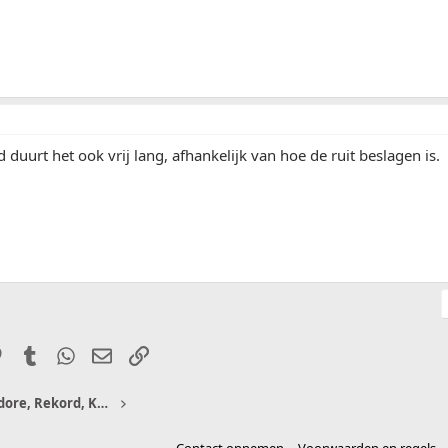
 duurt het ook vrij lang, afhankelijk van hoe de ruit beslagen is.
it
Pinterest
Tumblr
WhatsApp
E-mail
Link
Senator, Monza en Commodore, Rekord, KAD