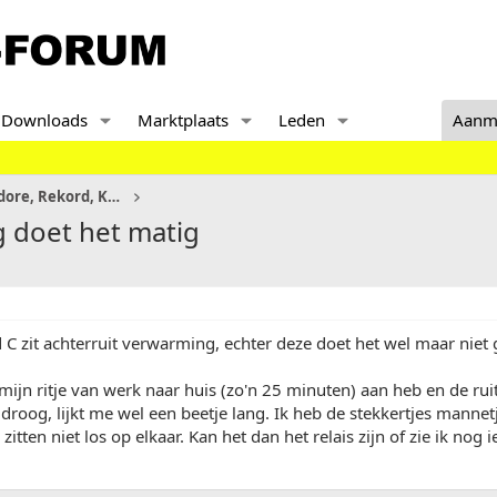
Downloads
Marktplaats
Leden
Aanm
Senator, Monza en Commodore, Rekord, KAD
g doet het matig
 C zit achterruit verwarming, echter deze doet het wel maar niet
mijn ritje van werk naar huis (zo'n 25 minuten) aan heb en de ruit 
roog, lijkt me wel een beetje lang. Ik heb de stekkertjes mannet
itten niet los op elkaar. Kan het dan het relais zijn of zie ik nog 