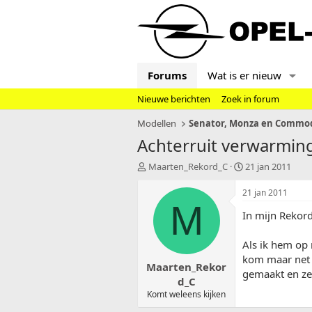
Forums
Wat is er nieuw
Nieuwe berichten
Zoek in forum
Modellen
Achterruit verwarmin
T
S
Maarten_Rekord_C
21 jan 2011
o
t
p
a
21 jan 2011
i
r
M
In mijn Rekord
c
t
s
d
t
a
Als ik hem op 
a
t
kom maar net d
Maarten_Rekor
r
u
gemaakt en ze z
t
m
d_C
e
Komt weleens kijken
r