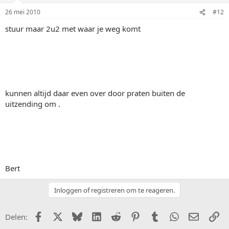
26 mei 2010
#12
stuur maar 2u2 met waar je weg komt
kunnen altijd daar even over door praten buiten de
uitzending om .
Bert
Inloggen of registreren om te reageren.
Facebook
X (Twitter)
Bluesky
LinkedIn
Reddit
Pinterest
Tumblr
WhatsApp
E-mail
Li
Delen: