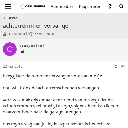
Aanmelden
Registreren
Astra
achterremmen vervangen
T
S
crazyastra f
22 mei 2010
o
t
p
a
crazyastra f
C
i
r
Lid
c
t
s
d
t
a
22 mei 2010
#1
a
t
r
u
heey,gister de remmen vervangen vore van me fje.
t
m
e
nou wil ik ook de achterremschoenen vervangen,
r
vore was makkelyk,maar een vriend van me zegt dat de
achterremmen veel moeilyker zyn,volgens hem kan ik hem
daarvoor beter naar de garage brengen.
dus myn vraag aan jullie,de experts:wors is het echt zo