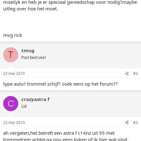
moeilyk en heb je er speciaal gereedschap voor nodig?maybe
uitleg over hoe het moet.
mvg rick
tmug
T
Post best veel
22 mei 2010
#2
type auto? trommel schijf? zoek eens op het forum??
crazyastra f
C
Lid
22 mei 2010
#3
ah vergeten,het betreft een astra f c14nz uit 95 met
trommelrem achter.ga nou eens kyken of ik hier wat vind.