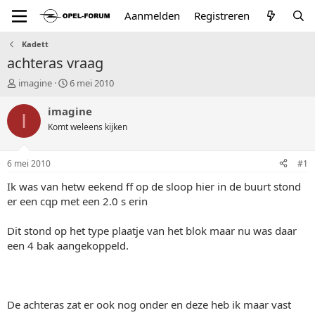
Aanmelden
Registreren
Kadett
achteras vraag
T
S
imagine
6 mei 2010
o
t
p
a
imagine
I
i
r
Komt weleens kijken
c
t
s
d
t
a
6 mei 2010
#1
a
t
r
u
Ik was van hetw eekend ff op de sloop hier in de buurt stond
t
m
er een cqp met een 2.0 s erin
e
r
Dit stond op het type plaatje van het blok maar nu was daar
een 4 bak aangekoppeld.
De achteras zat er ook nog onder en deze heb ik maar vast