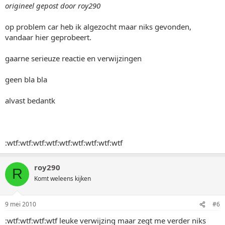
origineel gepost door roy290
op problem car heb ik algezocht maar niks gevonden,
vandaar hier geprobeert.
gaarne serieuze reactie en verwijzingen
geen bla bla
alvast bedantk
:wtf:wtf:wtf:wtf:wtf:wtf:wtf:wtf:wtf
roy290
R
Komt weleens kijken
9 mei 2010
#6
:wtf:wtf:wtf:wtf leuke verwijzing maar zegt me verder niks