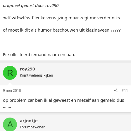
origineel gepost door roy290
:wtf:wtf:wtf:wtf leuke verwijzing maar zegt me verder niks
of moet ik dit als humor beschouwen uit klazinaveen ?????
Er solliciteerd iemand naar een ban.
roy290
R
Komt weleens kijken
9 mei 2010
#11
op problem car ben ik al geweest en mezelf aan gemeld dus
.......
arjontje
A
Forumbewoner