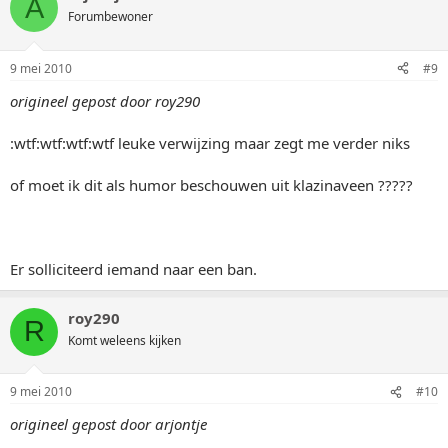
A
Forumbewoner
9 mei 2010
#9
origineel gepost door roy290
:wtf:wtf:wtf:wtf leuke verwijzing maar zegt me verder niks
of moet ik dit als humor beschouwen uit klazinaveen ?????
Er solliciteerd iemand naar een ban.
roy290
R
Komt weleens kijken
9 mei 2010
#10
origineel gepost door arjontje