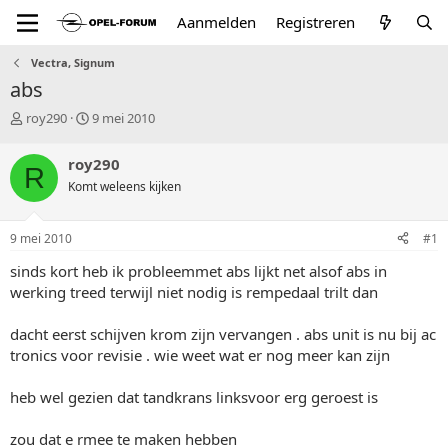
Aanmelden
Registreren
Vectra, Signum
abs
T
S
roy290
9 mei 2010
o
t
p
a
roy290
R
i
r
Komt weleens kijken
c
t
s
d
t
a
9 mei 2010
#1
a
t
r
u
sinds kort heb ik probleemmet abs lijkt net alsof abs in
t
m
werking treed terwijl niet nodig is rempedaal trilt dan
e
r
dacht eerst schijven krom zijn vervangen . abs unit is nu bij ac
tronics voor revisie . wie weet wat er nog meer kan zijn
heb wel gezien dat tandkrans linksvoor erg geroest is
zou dat e rmee te maken hebben