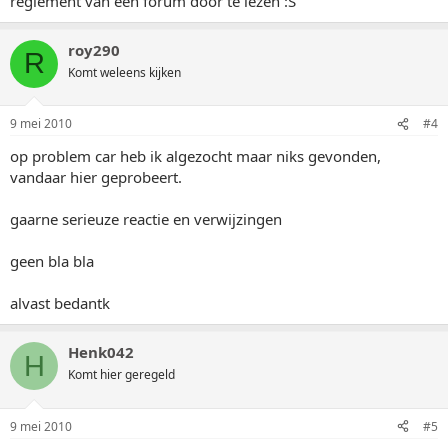
reglement van een forum door te lezen :S
roy290
R
Komt weleens kijken
9 mei 2010
#4
op problem car heb ik algezocht maar niks gevonden,
vandaar hier geprobeert.
gaarne serieuze reactie en verwijzingen
geen bla bla
alvast bedantk
Henk042
H
Komt hier geregeld
9 mei 2010
#5