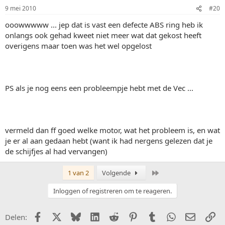
9 mei 2010
#20
ooowwwww ... jep dat is vast een defecte ABS ring heb ik
onlangs ook gehad kweet niet meer wat dat gekost heeft
overigens maar toen was het wel opgelost
PS als je nog eens een probleempje hebt met de Vec ...
vermeld dan ff goed welke motor, wat het probleem is, en wat
je er al aan gedaan hebt (want ik had nergens gelezen dat je
de schijfjes al had vervangen)
Laatste
1 van 2
Volgende
Inloggen of registreren om te reageren.
Facebook
X (Twitter)
Bluesky
LinkedIn
Reddit
Pinterest
Tumblr
WhatsApp
E-mail
Li
Delen: