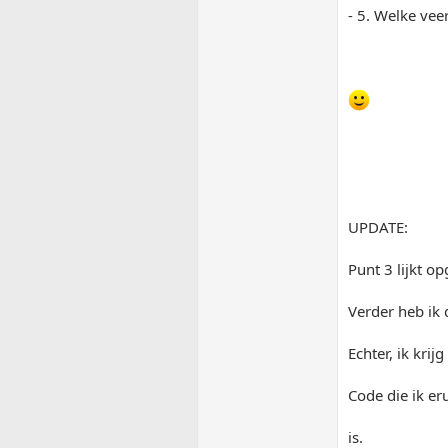
- 5. Welke ve
UPDATE:
Punt 3 lijkt op
Verder heb ik 
Echter, ik kri
Code die ik er
is.