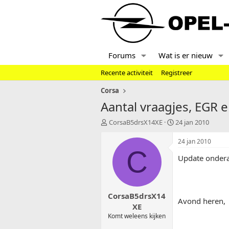
Forums
Wat is er nieuw
Recente activiteit
Registreer
Corsa
Aantal vraagjes, EGR
T
S
CorsaB5drsX14XE
24 jan 2010
o
t
p
a
24 jan 2010
i
r
C
Update ondera
c
t
s
d
t
a
a
t
CorsaB5drsX14
r
u
Avond heren,
t
m
XE
e
Komt weleens kijken
r