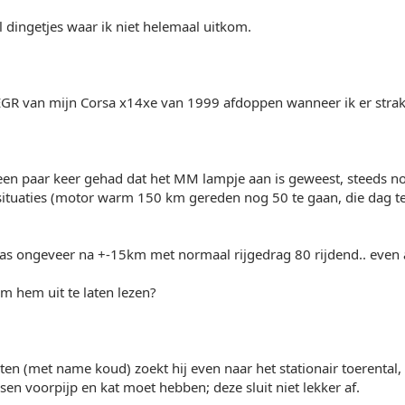
 dingetjes waar ik niet helemaal uitkom.
e EGR van mijn Corsa x14xe van 1999 afdoppen wanneer ik er str
 een paar keer gehad dat het MM lampje aan is geweest, steeds n
 situaties (motor warm 150 km gereden nog 50 te gaan, die dag 
as ongeveer na +-15km met normaal rijgedrag 80 rijdend.. even a
om hem uit te laten lezen?
tarten (met name koud) zoekt hij even naar het stationair toerenta
en voorpijp en kat moet hebben; deze sluit niet lekker af.