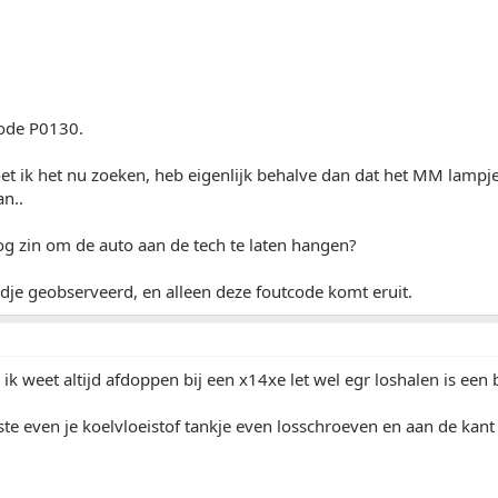
code P0130.
t ik het nu zoeken, heb eigenlijk behalve dan dat het MM lampje
an..
og zin om de auto aan de tech te laten hangen?
jdje geobserveerd, en alleen deze foutcode komt eruit.
 ik weet altijd afdoppen bij een x14xe let wel egr loshalen is een 
ste even je koelvloeistof tankje even losschroeven en aan de kant