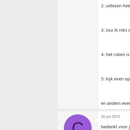
2: uitlezen he
3: zou ik niks
4: het roken is
5: kijk even o
en anders eve
26 jan 2010
C
bedankt voor 