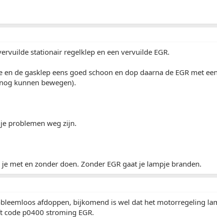
 vervuilde stationair regelklep en een vervuilde EGR.
e en de gasklep eens goed schoon en dop daarna de EGR met een 
 nog kunnen bewegen).
 je problemen weg zijn.
je met en zonder doen. Zonder EGR gaat je lampje branden.
obleemloos afdoppen, bijkomend is wel dat het motorregeling la
ft code p0400 stroming EGR.