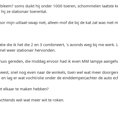
bleem? soms duikt hij onder 1000 toeren, schommelen laatste k
ij ze stationair toerental.
voor mijn uitlaat-swap niet, alleen mof die bij de kat zat was niet
uatie die ik het die 2 en 3 combineert, 's avonds weg bij me werk. 
nel weer stationair hervonden.
uis gereden, die middag ervoor had ik even MM lampje aangehad
eest, snel nog even naar de winkels, toen wel wat meer doorgere
en lag er wat vocht/olie onder de einddemper(achter de auto ech
et elkaar te maken hebben?
' ochtends wel wat meer wit te roken.