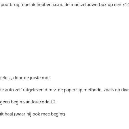
erpootbrug moet ik hebben i.c.m. de mantzelpowerbox op een x14
gelost, door de juiste mof.
de auto zelf uitgelezen d.m.v. de paperclip methode, zoals op dive
jg geen begin van foutcode 12.
uit haal (waar hij ook mee begint)