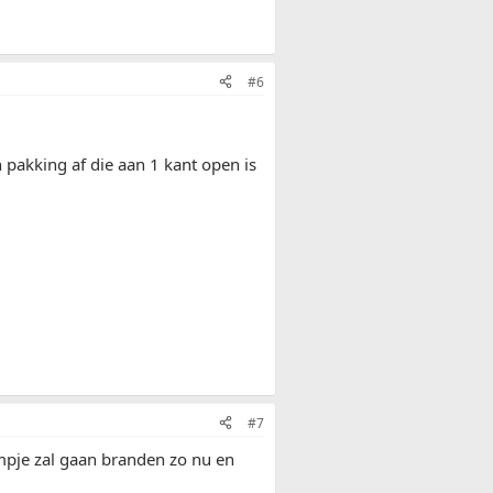
#6
pakking af die aan 1 kant open is
#7
mpje zal gaan branden zo nu en