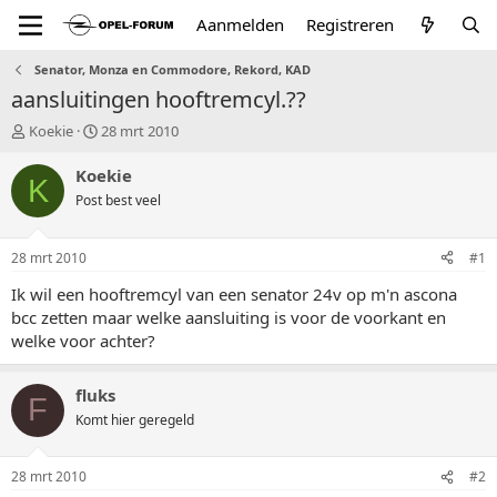
Aanmelden
Registreren
Senator, Monza en Commodore, Rekord, KAD
aansluitingen hooftremcyl.??
T
S
Koekie
28 mrt 2010
o
t
p
a
Koekie
K
i
r
Post best veel
c
t
s
d
t
a
28 mrt 2010
#1
a
t
r
u
Ik wil een hooftremcyl van een senator 24v op m'n ascona
t
m
bcc zetten maar welke aansluiting is voor de voorkant en
e
welke voor achter?
r
fluks
F
Komt hier geregeld
28 mrt 2010
#2