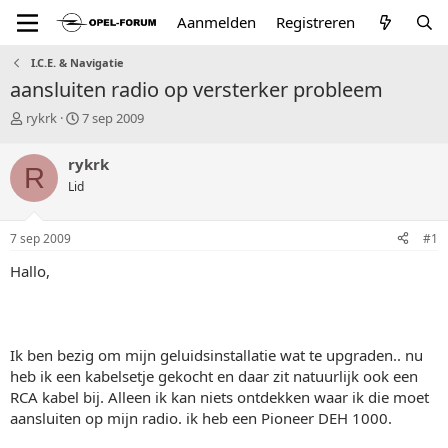
Aanmelden
Registreren
I.C.E. & Navigatie
aansluiten radio op versterker probleem
T
S
rykrk
7 sep 2009
o
t
p
a
rykrk
R
i
r
Lid
c
t
s
d
t
a
7 sep 2009
#1
a
t
r
u
Hallo,
t
m
e
r
Ik ben bezig om mijn geluidsinstallatie wat te upgraden.. nu
heb ik een kabelsetje gekocht en daar zit natuurlijk ook een
RCA kabel bij. Alleen ik kan niets ontdekken waar ik die moet
aansluiten op mijn radio. ik heb een Pioneer DEH 1000.