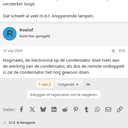
versterker loopt.
Dat scheelt al veel m.b.t. knipperende lampen.
Roelof
R
Komt hier geregeld
10 sep 2009
#20
Nogmaals, de electronica op de condensator doet niets aan
de werking van de condensator, als dus de remote ontkoppelt
is zal de condensator het nog gewoon doen.
Laatste
1 van 2
Volgende
Inloggen of registreren om te reageren.
Facebook
X (Twitter)
Bluesky
LinkedIn
Reddit
Pinterest
Tumblr
WhatsApp
E-mail
Li
Delen:
I.C.E. & Navigatie