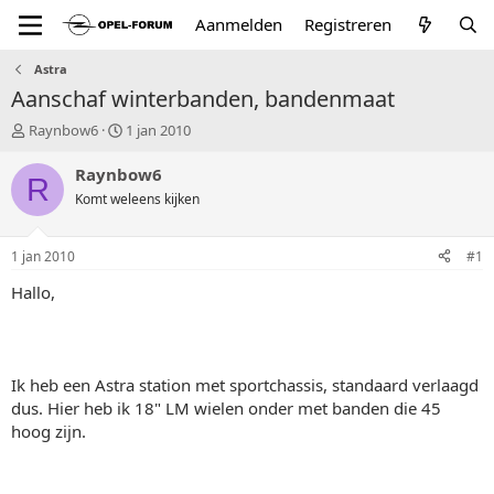
Aanmelden
Registreren
Astra
Aanschaf winterbanden, bandenmaat
T
S
Raynbow6
1 jan 2010
o
t
p
a
Raynbow6
R
i
r
Komt weleens kijken
c
t
s
d
t
a
1 jan 2010
#1
a
t
r
u
Hallo,
t
m
e
r
Ik heb een Astra station met sportchassis, standaard verlaagd
dus. Hier heb ik 18" LM wielen onder met banden die 45
hoog zijn.