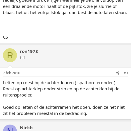
redelijk goede indruk krijgen wanneer je de olie vuldop van
een draaiende motor haalt of de pijl stok, zie je slurrie of
blaast het uit het vul/pijlstok gat dan best de auto laten staan.
CS
ron1978
R
Lid
7 feb 2010
#3
Letten op roest bij de achterdeuren ( spatbord eronder ).
Roest op achterklep onder strip en op de achterklep bij de
ruitensproeier.
Goed op letten of de achterramen het doen, doen ze het niet
zit het probleem meestal in de bedrading.
Nickh