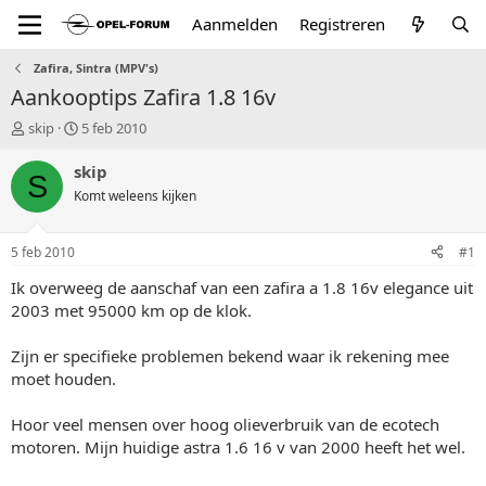
Aanmelden
Registreren
Zafira, Sintra (MPV's)
Aankooptips Zafira 1.8 16v
T
S
skip
5 feb 2010
o
t
p
a
skip
S
i
r
Komt weleens kijken
c
t
s
d
t
a
5 feb 2010
#1
a
t
r
u
Ik overweeg de aanschaf van een zafira a 1.8 16v elegance uit
t
m
2003 met 95000 km op de klok.
e
r
Zijn er specifieke problemen bekend waar ik rekening mee
moet houden.
Hoor veel mensen over hoog olieverbruik van de ecotech
motoren. Mijn huidige astra 1.6 16 v van 2000 heeft het wel.