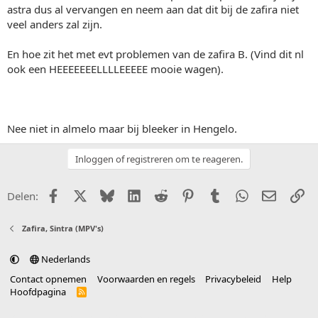
astra dus al vervangen en neem aan dat dit bij de zafira niet
veel anders zal zijn.
En hoe zit het met evt problemen van de zafira B. (Vind dit nl
ook een HEEEEEEELLLLEEEEE mooie wagen).
Nee niet in almelo maar bij bleeker in Hengelo.
Inloggen of registreren om te reageren.
Facebook
X (Twitter)
Bluesky
LinkedIn
Reddit
Pinterest
Tumblr
WhatsApp
E-mail
Li
Delen:
Zafira, Sintra (MPV's)
Nederlands
Contact opnemen
Voorwaarden en regels
Privacybeleid
Help
Hoofdpagina
R
S
S
®
Community platform by XenForo
© 2010-2025 XenForo Ltd.
vertaald door