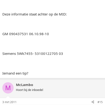
Deze informatie staat achter op de MID:
GM 090437531 06.10.98-10
Siemens 5Wk7455- 53100122705 03
Iemand een tip?
McLambo
M
Hoort bij de inboedel
3 mrt 2011
#15