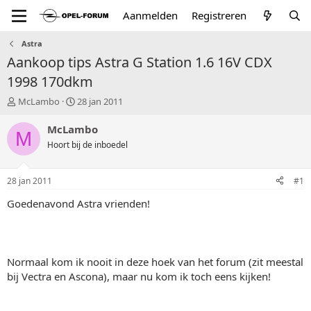
Aanmelden
Registreren
Astra
Aankoop tips Astra G Station 1.6 16V CDX
1998 170dkm
T
S
McLambo
28 jan 2011
o
t
p
a
McLambo
M
i
r
Hoort bij de inboedel
c
t
s
d
t
a
28 jan 2011
#1
a
t
r
u
Goedenavond Astra vrienden!
t
m
e
r
Normaal kom ik nooit in deze hoek van het forum (zit meestal
bij Vectra en Ascona), maar nu kom ik toch eens kijken!