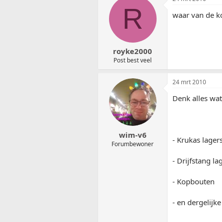
R
waar van de k
royke2000
Post best veel
24 mrt 2010
Denk alles wat
wim-v6
- Krukas lager
Forumbewoner
- Drijfstang la
- Kopbouten
- en dergelijke