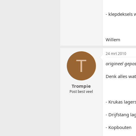
- klepdeksels 
Willem
24 mrt 2010
T
origineel gepo
Denk alles wat
Trompie
Post best veel
- Krukas lager
- Drijfstang la
- Kopbouten