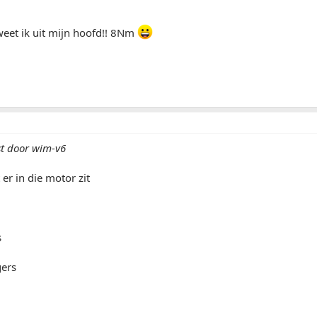
weet ik uit mijn hoofd!! 8Nm
st door wim-v6
 er in die motor zit
s
gers