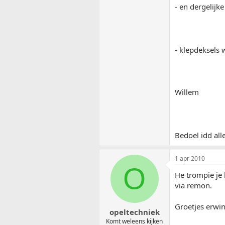
- en dergelijke
- klepdeksels 
Willem
Bedoel idd all
1 apr 2010
O
He trompie je 
via remon.
Groetjes erwi
opeltechniek
Komt weleens kijken