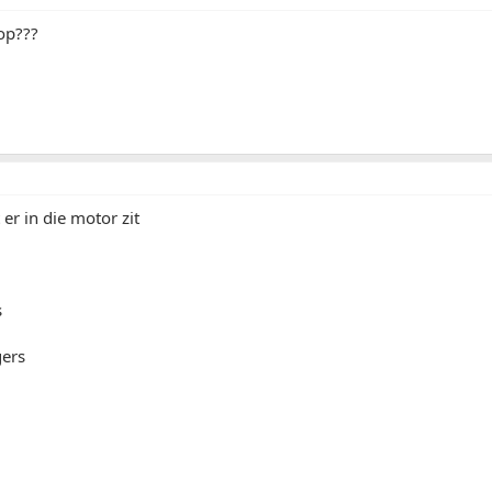
op???
 er in die motor zit
s
gers