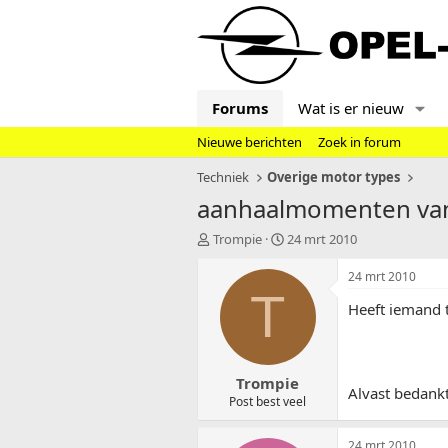
Forums
Wat is er nieuw
Nieuwe berichten
Zoek in forum
Techniek
Overige motor types
aanhaalmomenten van
T
S
Trompie
24 mrt 2010
o
t
p
a
24 mrt 2010
i
r
T
Heeft iemand 
c
t
s
d
t
a
a
t
Trompie
r
u
Alvast bedank
t
m
Post best veel
e
r
24 mrt 2010